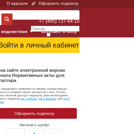
О журнале
Оформить подписку
Войти
Поддержка:
+7 (495) 737-44-10
 ведомствам
Вступают в силу
Запомнить меня
е суды
Забыли свой пароль?
Войти
Регистрация
Суд
на сайте электронной версии
нала Нормативные акты для
галтера
екция в г. Москве
ь ежедневно появляются свежие нормативные
онный Суд
енты и комментарии экспертов к ним. Чтобы
ить полный доступ к журналу, вам необходимо
мить подписку
на 1 месяц
,
на 3 месяца
или
на 6
цев
.
Оформить подписку
Увеличить шрифт
 фонд