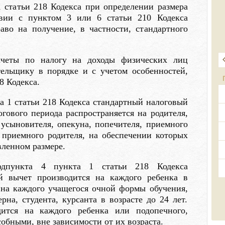
 статьи 218 Кодекса при определении размера
твии с пунктом 3 или 6 статьи 210 Кодекса
аво на получение, в частности, стандартного
ычеты по налогу на доходы физических лиц
тельщику в порядке и с учетом особенностей,
8 Кодекса.
а 1 статьи 218 Кодекса стандартный налоговый
гового периода распространяется на родителя,
, усыновителя, опекуна, попечителя, приемного
) приемного родителя, на обеспечении которых
вленном размере.
одпункта 4 пункта 1 статьи 218 Кодекса
ый вычет производится на каждого ребенка в
е на каждого учащегося очной формы обучения,
рна, студента, курсанта в возрасте до 24 лет.
ится на каждого ребенка или подопечного,
обными, вне зависимости от их возраста.