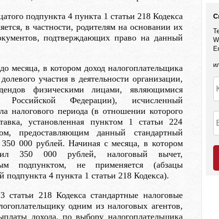
атого подпункта 4 пункта 1 статьи 218 Кодекса
С
яется, в частности, родителям на основании их
Т
окументов, подтверждающих право на данный
W
E
и
до месяца, в котором доход налогоплательщика
 долевого участия в деятельности организации,
дендов физическими лицами, являющимися
и Российской Федерации), исчисленный
ла налогового периода (в отношении которого
ставка, установленная пунктом 1 статьи 224
том, предоставляющим данный стандартный
350 000 рублей. Начиная с месяца, в котором
сил 350 000 рублей, налоговый вычет,
ным подпунктом, не применяется (абзацы
 подпункта 4 пункта 1 статьи 218 Кодекса).
3 статьи 218 Кодекса стандартные налоговые
логоплательщику одним из налоговых агентов,
ыплаты дохода, по выбору налогоплательщика