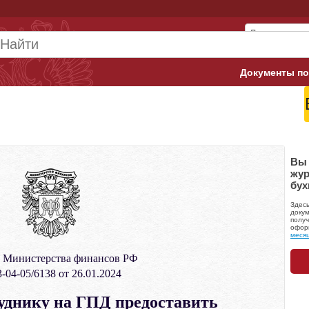
Документы по
Арбитражны
Банк России
Верховный 
Вы 
жур
бух
Гострудинсп
Здес
Конституци
докум
получ
офор
меся
Минтруд
 Министерства финансов РФ
Минфин
-04-05/6138 от 26.01.2024
Пенсионный
уднику на ГПД предоставить