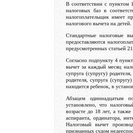
В соответствии с пунктом 1
налоговых баз в соответс
налогоплательщик имеет пр
налогового вычета на детей.
Стандартные налоговые в
предоставляются налогопла
предусмотренных статьей 21
Согласно подпункту 4 пункт
вычет за каждый месяц нало
супруга (супругу) родителя
родителя, супруга (супругу
находится ребенок, в устано
Абзацем одиннадцатым п
установлено, что налогов
возрасте до 18 лет, а такж
аспиранта, ординатора, инте
Налоговый вычет производ
признанных судом недееспос