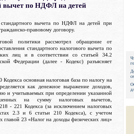
 вычет по НДФЛ на детей
Правительс
Президент: 
стандартного вычета по НДФЛ на детей при
гражданско-правовому договору.
Роструд
говой политики рассмотрел обращение от
Социальный
оставления стандартного налогового вычета по
ких лиц и в соответствии со статьей 34.2
Суд общей 
Ч
ской Федерации (далее - Кодекс) разъясняет
г
Федеральна
Д
с
0 Кодекса основная налоговая база по налогу на
Фонд социа
О
ределяется как денежное выражение доходов,
д
ию и учитываемых при определении указанной
Остальные 
ьшенных на сумму налоговых вычетов,
218 - 221 Кодекса (за исключением налоговых
ктах 2.3 и 6 статьи 210 Кодекса), с учетом
х главой 23 «Налог на доходы физических лиц»