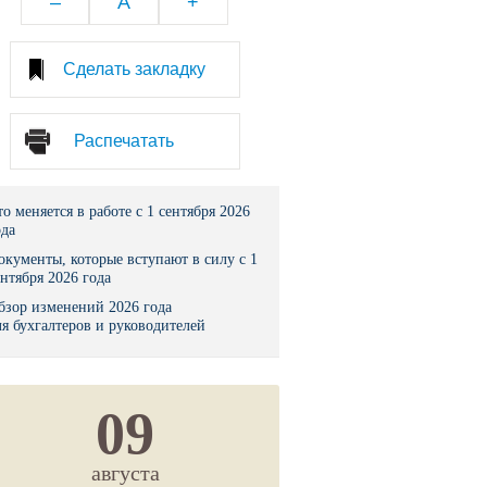
–
A
+
тво
Сделать закладку
законы и указы
Распечатать
 фонд России
юрисдикции
то меняется в работе с 1 сентября 2026
ода
я налоговая служба
окументы, которые вступают в силу с 1
ентября 2026 года
льного страхования
бзор изменений 2026 года
ля бухгалтеров и руководителей
ведомства
09
августа