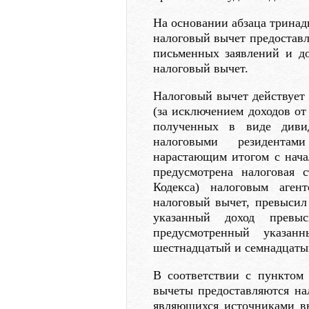
На основании абзаца тринадц
налоговый вычет предоставл
письменных заявлений и д
налоговый вычет.
Налоговый вычет действует 
(за исключением доходов от
полученных в виде диви
налоговыми резидентам
нарастающим итогом с нача
предусмотрена налоговая 
Кодекса) налоговым аген
налоговый вычет, превысил 
указанный доход превы
предусмотренный указан
шестнадцатый и семнадцатый
В соответствии с пунктом 
вычеты предоставляются на
являющихся источниками в