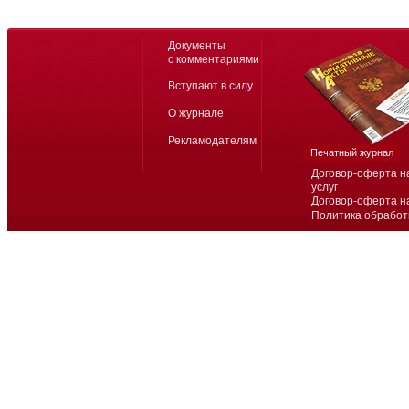
Документы
с комментариями
Вступают в силу
О журнале
Рекламодателям
Печатный журнал
Договор-оферта н
услуг
Договор-оферта н
Политика обработ