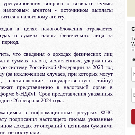
 урегулирования вопроса о возврате суммы
о налоговым агентом - источником выплаты
титься к налоговому агенту.
ходов в целях налогообложения отражается
С
одах и суммах налога физического лица за
Т
 период.
W
E
ить, что сведения о доходах физических лиц
и
да и суммах налога, исчисленных, удержанных
ую систему Российской Федерации за 2023 год
у (за исключением случаев, при которых могут
, составляющие государственную тайну)
длежат представлению в налоговый орган в
о форме 6-НДФЛ. Срок представления указанных
зднее 26 февраля 2024 года.
ержащимся в информационных ресурсах ФНС
ату подписания настоящего письма указанные
ицом доходах от операций с ценными бумагами
аны не поступали.