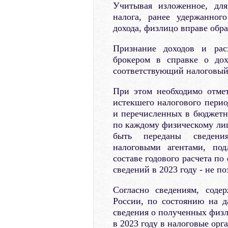
Учитывая изложенное, для
налога, ранее удержанног
дохода, физлицо вправе обра
Признание доходов и рас
брокером в справке о дох
соответствующий налоговый
При этом необходимо отмет
истекшего налогового перио
и перечисленных в бюджетн
по каждому физическому лиц
быть переданы сведения
налоговыми агентами, по
составе годового расчета п
сведений в 2023 году - не по
Согласно сведениям, сод
России, по состоянию на д
сведения о полученных физл
в 2023 году в налоговые орг