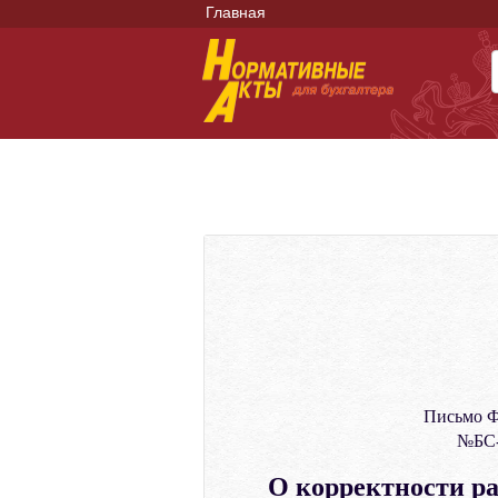
Главная
Письмо Ф
№БС-
О корректности ра