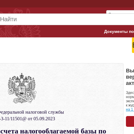
Документы по
Арбитражны
Банк России
Верховный 
Вы
ве
Гострудинсп
ак
Конституци
Здес
норм
эксп
Минтруд
к жу
на 1
едеральной налоговой службы
Минфин
3-11/11501@ от 05.09.2023
Пенсионный
счета налогооблагаемой базы по