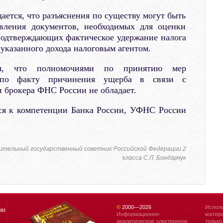
ается, что разъяснения по существу могут быть
авления документов, необходимых для оценки
подтверждающих фактическое удержание налога
 указанного дохода налоговым агентом.
тся, что полномочиями по принятию мер
я по факту причинения ущерба в связи с
 брокера ФНС России не обладает.
ся к компетенции Банка России, УФНС России
ительный государственный советник Российской Федерации 2
класса С.Л. Бондарчук
©
2000—
2026
Исполь
ми
Информационно-
матери
аналитическое электронное
только