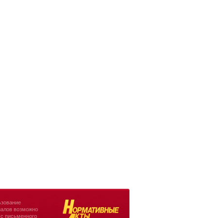
зование
алов возможно
 с письменного