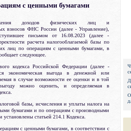
ациям с ценными бумагами
Правительс
Президент: 
ложения доходов физических лиц и
ых взносов ФНС России (далее - Управление),
Роструд
ступившее письмом от 16.08.2023 (далее -
рректности расчета налогооблагаемой базы по
Социальный
ких лиц по операциям с ценными бумагами, в
сообщает следующее.
Суд общей 
Ч
вого кодекса Российской Федерации (далее -
Федеральна
с
тся экономическая выгода в денежной или
емая в случае возможности ее оценки и в той
Фонд социа
Д
выгоду можно оценить, и определяемая в
с
Остальные 
декса.
О
д
логовой базы, исчисления и уплаты налога на
ными бумагами и по операциям с производными
установлены статьей 214.1 Кодекса.
ерациям с ценными бумагами, в соответствии с