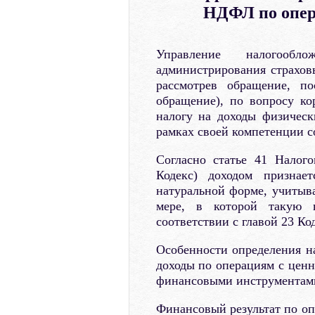
НДФЛ по опер
Управление налогооб
администрирования страхов
рассмотрев обращение, по
обращение), по вопросу ко
налогу на доходы физичес
рамках своей компетенции 
Согласно статье 41 Налого
Кодекс) доходом признае
натуральной форме, учитыва
мере, в которой такую 
соответствии с главой 23 Ко
Особенности определения на
доходы по операциям с цен
финансовыми инструментами 
Финансовый результат по оп