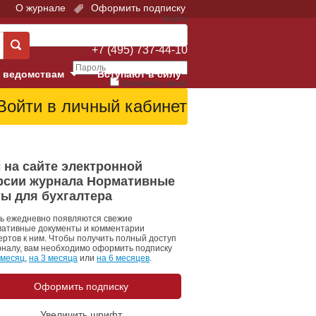
О журнале
Оформить подписку
Войти
Поддержка:
+7 (495) 737-44-10
 ведомствам
Вступают в силу
Запомнить меня
е суды
Забыли свой пароль?
Войти
Регистрация
Суд
 на сайте электронной
рсии журнала Нормативные
екция в г. Москве
ты для бухгалтера
онный Суд
ь ежедневно появляются свежие
ативные документы и комментарии
ертов к ним. Чтобы получить полный доступ
рналу, вам необходимо оформить подписку
 месяц
,
на 3 месяца
или
на 6 месяцев
.
Оформить подписку
 фонд
Увеличить шрифт