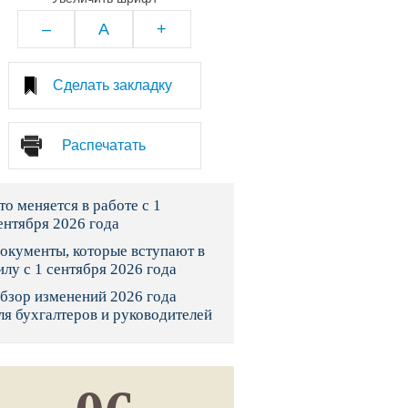
тво
–
A
+
законы и указы
Сделать закладку
 фонд России
Распечатать
юрисдикции
то меняется в работе с 1
я налоговая служба
ентября 2026 года
льного страхования
окументы, которые вступают в
илу с 1 сентября 2026 года
ведомства
бзор изменений 2026 года
ля бухгалтеров и руководителей