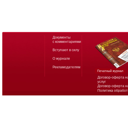
Документы
с комментариями
Вступают в силу
О журнале
Рекламодателям
Печатный журнал
Договор-оферта н
услуг
Договор-оферта н
Политика обработ