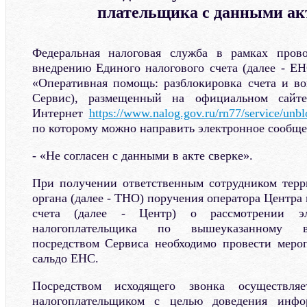
плательщика с данными ак
Федеральная налоговая служба в рамках пров
внедрению Единого налогового счета (далее - ЕН
«Оперативная помощь: разблокировка счета и в
Сервис), размещенный на официальном сай
Интернет
https://www.nalog.gov.ru/rn77/service/unbl
по которому можно направить электронное сообще
- «Не согласен с данными в акте сверке».
При получении ответственным сотрудником терр
органа (далее - ТНО) поручения оператора Центр
счета (далее - Центр) о рассмотрении эл
налогоплательщика по вышеуказанному в
посредством Сервиса необходимо провести меро
сальдо ЕНС.
Посредством исходящего звонка осуществля
налогоплательщиком с целью доведения инфо