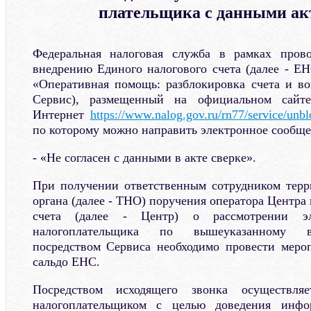
плательщика с данными ак
Федеральная налоговая служба в рамках пров
внедрению Единого налогового счета (далее - ЕН
«Оперативная помощь: разблокировка счета и в
Сервис), размещенный на официальном сай
Интернет
https://www.nalog.gov.ru/rn77/service/unbl
по которому можно направить электронное сообще
- «Не согласен с данными в акте сверке».
При получении ответственным сотрудником терр
органа (далее - ТНО) поручения оператора Центр
счета (далее - Центр) о рассмотрении эл
налогоплательщика по вышеуказанному в
посредством Сервиса необходимо провести меро
сальдо ЕНС.
Посредством исходящего звонка осуществля
налогоплательщиком с целью доведения инфо