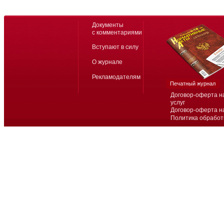
Документы
с комментариями
Вступают в силу
О журнале
Рекламодателям
Печатный журнал
Договор-оферта н
услуг
Договор-оферта н
Политика обработ