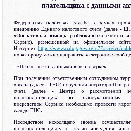
плательщика с данными ак
Федеральная налоговая служба в рамках пров
внедрению Единого налогового счета (далее - ЕН
«Оперативная помощь: разблокировка счета и в
Сервис), размещенный на официальном сай
Интернет
https://www.nalog.gov.ru/rn77/service/unbl
по которому можно направить электронное сообще
- «Не согласен с данными в акте сверке».
При получении ответственным сотрудником терр
органа (далее - ТНО) поручения оператора Центр
счета (далее - Центр) о рассмотрении эл
налогоплательщика по вышеуказанному в
посредством Сервиса необходимо провести меро
сальдо ЕНС.
Посредством исходящего звонка осуществля
налогоплательщиком с целью доведения инфо