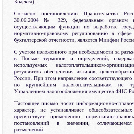
Кодекса).
Согласно постановлению Правительства Рос
30.06.2004 № 329, федеральным органом ис
осуществляющим функции по выработке госуд
нормативно-правовому регулированию в сфере 
бухгалтерской отчетности, является Минфин Росси
С учетом изложенного при необходимости за разъ
в Письме терминов и определений, содер
используемых налогоплательщиком-организа
результатов обесценения активов, целесообраз
России. При этом направление соответствующег
по крупнейшим налогоплательщикам не тр
Управлением налогообложения имущества ФНС Ро
Настоящее письмо носит информационно-справоч
характер, не устанавливает общеобязательн
препятствует применению нормативно-право
постановлений в значении, отличающемс
разъяснений.