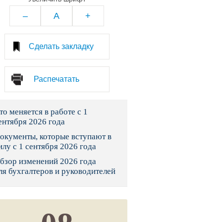
тво
–
A
+
законы и указы
Сделать закладку
 фонд России
Распечатать
юрисдикции
то меняется в работе с 1
я налоговая служба
ентября 2026 года
льного страхования
окументы, которые вступают в
илу с 1 сентября 2026 года
ведомства
бзор изменений 2026 года
ля бухгалтеров и руководителей