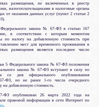
твах размещения, не включенных в реестр
рии, налогоплательщиками в налоговые органы
дах от оказания данных услуг (пункт 2 статьи 2
З).
 Федерального закона № 67-ФЗ в статью 167
ние, в соответствии с которым моментом
зы по налогу на добавленную стоимость при
ставлению мест для временного проживания в
твах размещения является последнее число
тьи 5 Федерального закона № 67-ФЗ положения
рального закона № 67-ФЗ вступают в силу по
ца со дня официального опубликования
7-ФЗ, но не ранее 1-го числа очередного
гу на добавленную стоимость.
-ФЗ опубликован 26 марта 2022 года на
але правовой информации в сети Интернет по
ru
.