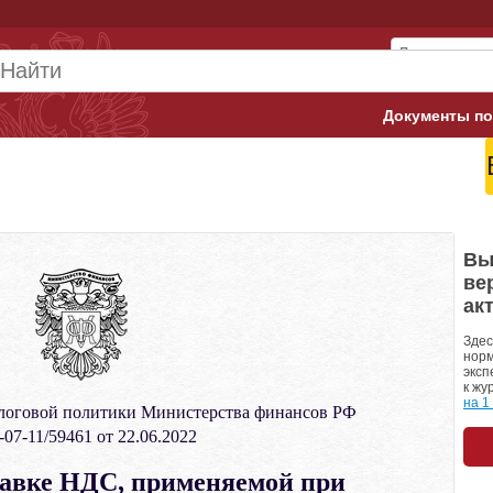
Документы по
Арбитражны
Банк России
Верховный 
Вы
ве
Гострудинсп
ак
Конституци
Здес
норм
эксп
Минтруд
к жу
на 1
логовой политики Министерства финансов РФ
Минфин
07-11/59461 от 22.06.2022
Пенсионный
тавке НДС, применяемой при