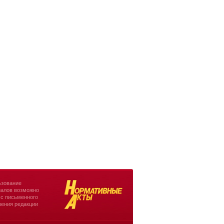
зование
алов возможно
 с письменного
ения редакции