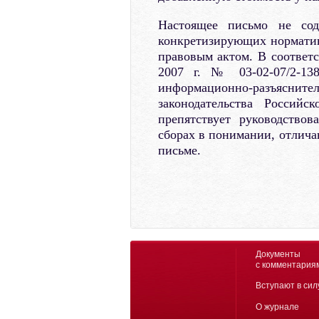
Настоящее письмо не со
конкретизирующих норматив
правовым актом. В соответ
2007 г. № 03-02-07/2-13
информационно-разъяснит
законодательства Россий
препятствует руководствов
сборах в понимании, отлича
письме.
Документы
с комментария
Вступают в сил
О журнале