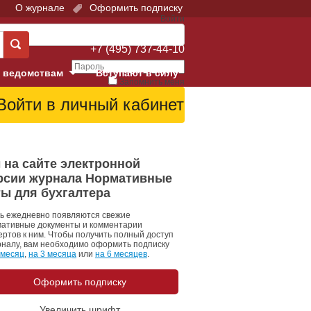
О журнале
Оформить подписку
Войти
Поддержка:
+7 (495) 737-44-10
 ведомствам
Вступают в силу
Запомнить меня
е суды
Забыли свой пароль?
Войти
Регистрация
Суд
 на сайте электронной
рсии журнала Нормативные
екция в г. Москве
ты для бухгалтера
онный Суд
ь ежедневно появляются свежие
ативные документы и комментарии
ертов к ним. Чтобы получить полный доступ
рналу, вам необходимо оформить подписку
 месяц
,
на 3 месяца
или
на 6 месяцев
.
Оформить подписку
 фонд
Увеличить шрифт