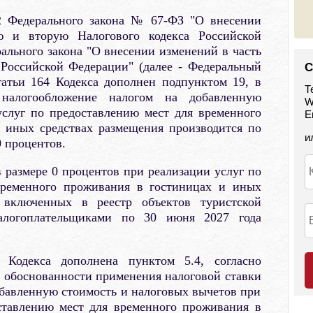
 2 Федерального закона № 67-ФЗ "О внесении
ю и вторую Налогового кодекса Российской
ального закона "О внесении изменений в часть
 Российской Федерации" (далее - Федеральный
С
атьи 164 Кодекса дополнен подпунктом 19, в
Т
налогообложение налогом на добавленную
W
услуг по предоставлению мест для временного
E
 иных средствах размещения производится по
и
0 процентов.
в размере 0 процентов при реализации услуг по
временного проживания в гостиницах и иных
 включенных в реестр объектов туристской
налогоплательщиками по 30 июня 2027 года
 Кодекса дополнена пунктом 5.4, согласно
 обоснованности применения налоговой ставки
обавленную стоимость и налоговых вычетов при
ставлению мест для временного проживания в