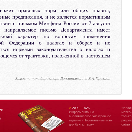
держит правовых норм или общих правил,
ные предписания, и не является нормативным
ствии с письмом Минфина России от 7 августа
8 направляемое письмо Департамента имеет
ельный характер по вопросам применения
ской Федерации о налогах и сборах и не
аться нормами законодательства о налогах и
ющемся от трактовки, изложенной в настоящем
Заместитель директора Департамента В.А. Прокаев
©
2000—
2026
Исполь
ми
Информационно-
матери
аналитическое электронное
только
у
издание «Нормативные акты
разреш
для бухгалтера»
сайта