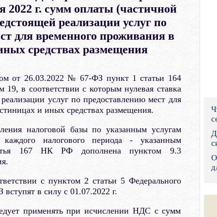
я 2022 г. сумм оплаты (частичной
Правительс
редстоящей реализации услуг по
Президент: 
ст для временного проживания в
 иных средствах размещения
Роструд
Социальный
ом от 26.03.2022 № 67-ФЗ пункт 1 статьи 164
19, в соответствии с которым нулевая ставка
Суд общей 
реализации услуг по предоставлению мест для
Ч
стиницах и иных средствах размещения.
Федеральна
с
ления налоговой базы по указанным услугам
Фонд социа
Д
о каждого налогового периода - указанным
с
татья 167 НК РФ дополнена пунктом 9.3
Остальные 
О
я.
д
тветствии с пунктом 2 статьи 5 Федерального
 вступят в силу с 01.07.2022 г.
ледует применять при исчислении НДС с сумм