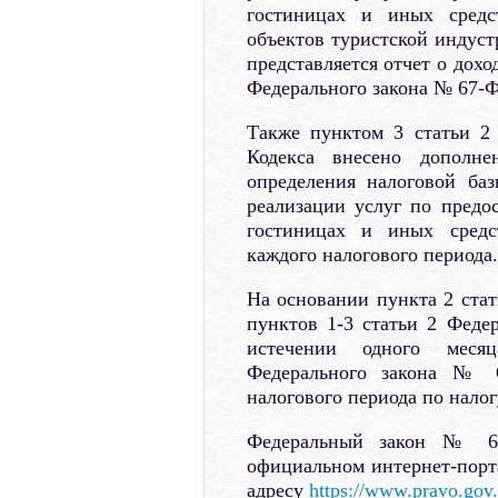
гостиницах и иных средс
объектов туристской индуст
представляется отчет о дохо
Федерального закона № 67-Ф
Также пунктом 3 статьи 2
Кодекса внесено дополне
определения налоговой ба
реализации услуг по предо
гостиницах и иных средс
каждого налогового периода.
На основании пункта 2 ста
пунктов 1-3 статьи 2 Феде
истечении одного меся
Федерального закона № 6
налогового периода по нало
Федеральный закон № 67
официальном интернет-порт
адресу
https://www.pravo.gov.