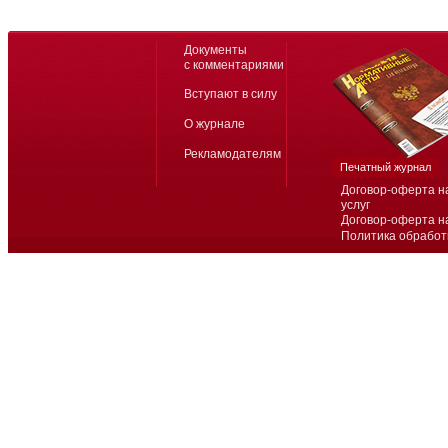
Документы
с комментариями
Вступают в силу
О журнале
Рекламодателям
Печатный журнал
Договор-оферта н
услуг
Договор-оферта н
Политика обработ