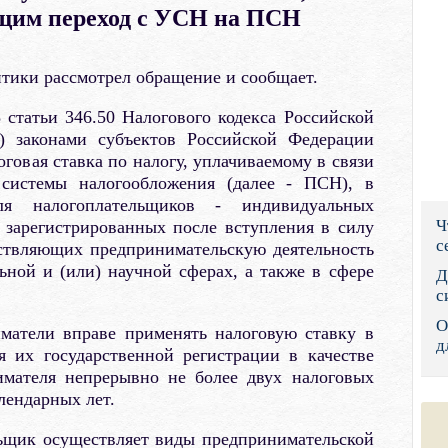
щим переход с УСН на ПСН
Правительс
Президент: 
тики рассмотрел обращение и сообщает.
Роструд
 статьи 346.50 Налогового кодекса Российской
с) законами субъектов Российской Федерации
Социальный
говая ставка по налогу, уплачиваемому в связи
системы налогообложения (далее - ПСН), в
Суд общей 
я налогоплательщиков - индивидуальных
Ч
 зарегистрированных после вступления в силу
Федеральна
с
ствляющих предпринимательскую деятельность
ьной и (или) научной сферах, а также в сфере
Фонд социа
Д
с
Остальные 
О
матели вправе применять налоговую ставку в
д
я их государственной регистрации в качестве
имателя непрерывно не более двух налоговых
лендарных лет.
льщик осуществляет виды предпринимательской