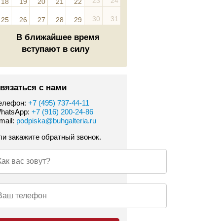
23
24
18
19
20
21
22
30
31
25
26
27
28
29
В ближайшее время
вступают в силу
вязаться с нами
елефон:
+7 (495) 737-44-11
hatsApp:
+7 (916) 200-24-86
mail:
podpiska@buhgalteria.ru
ли закажите обратный звонок.