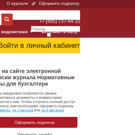
О журнале
Оформить подписку
Войти
Поддержка:
+7 (495) 737-44-10
 ведомствам
Вступают в силу
Запомнить меня
е суды
Забыли свой пароль?
Войти
Регистрация
Суд
 на сайте электронной
рсии журнала Нормативные
екция в г. Москве
ты для бухгалтера
онный Суд
ь ежедневно появляются свежие
ативные документы и комментарии
ертов к ним. Чтобы получить полный доступ
рналу, вам необходимо оформить подписку
 месяц
,
на 3 месяца
или
на 6 месяцев
.
Оформить подписку
 фонд
Увеличить шрифт