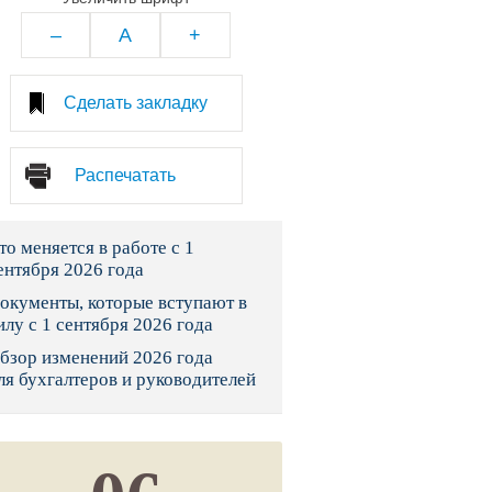
тво
–
A
+
законы и указы
Сделать закладку
 фонд России
Распечатать
юрисдикции
то меняется в работе с 1
я налоговая служба
ентября 2026 года
льного страхования
окументы, которые вступают в
илу с 1 сентября 2026 года
ведомства
бзор изменений 2026 года
ля бухгалтеров и руководителей