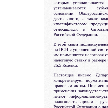
которых устанавливается
устанавливаются су
основании Общероссийск
деятельности, а также ко
классификатором продукц
относящихся к бытовым
Российской Федерации.
В этой связи индивидуальн
на ПСН с упрощенной систе
им применяется налоговая с
налоговую ставку в размере
26.5 Кодекса.
Настоящее письмо Депар
конкретизирует нормативн
правовым актом. Письменн
применения законодательст
имеют информационно-раз
налогоплательщикам руко
Российской Федерации о нал