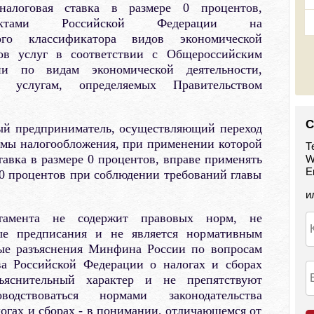
 налоговая ставка в размере 0 процентов,
бъектами Российской Федерации на
ого классификатора видов экономической
дов услуг в соответствии с Общероссийским
ии по видам экономической деятельности,
 услугам, определяемых Правительством
С
ый предприниматель, осуществляющий переход
мы налогообложения, при применении которой
Т
тавка в размере 0 процентов, вправе применять
W
E
 0 процентов при соблюдении требований главы
и
тамента не содержит правовых норм, не
ые предписания и не является нормативным
ые разъяснения Минфина России по вопросам
ва Российской Федерации о налогах и сборах
ъяснительный характер и не препятствуют
водствоваться нормами законодательства
огах и сборах - в понимании, отличающемся от