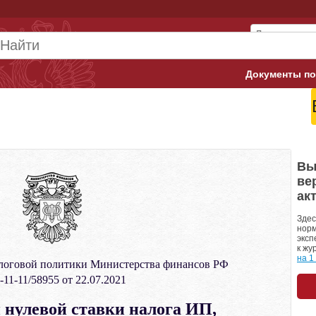
Документы по
Арбитражны
Банк России
Верховный 
Вы
ве
Гострудинсп
ак
Конституци
Здес
норм
эксп
Минтруд
к жу
на 1
логовой политики Министерства финансов РФ
Минфин
11-11/58955 от 22.07.2021
Пенсионный
нулевой ставки налога ИП,