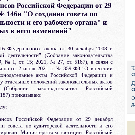
сов Российской Федерации от 29
Правительс
 № 146н "О создании совета по
Президент: 
ьности и его рабочего органа" и
ых в него изменений"
Роструд
Социальный
16 Федерального закона от 30 декабря 2008 г.
 деятельности" (Собрание законодательства
Суд общей 
 № 1, ст. 15; 2021, № 27, ст. 5187), в связи с
Ч
кона от 2 июля 2021 г. № 359-ФЗ "О внесении
Федеральна
с
конодательные акты Российской Федерации и
у отдельных положений законодательных актов
Фонд социа
Д
(Собрание законодательства Российской
с
Остальные 
5187) приказываю:
О
д
лу:
ансов Российской Федерации от 29 декабря
и совета по аудиторской деятельности и его
стрирован Министерством юстиции Российской