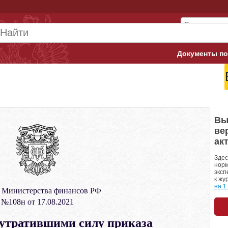
Документы по
Арбитражны
Банк России
Верховный 
Вы
ве
Гострудинсп
ак
Конституци
Здес
норм
эксп
Минтруд
к жу
на 1
 Министерства финансов РФ
Минфин
№108н от 17.08.2021
Пенсионный
утратившими силу приказа