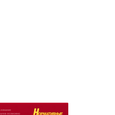
зование
алов возможно