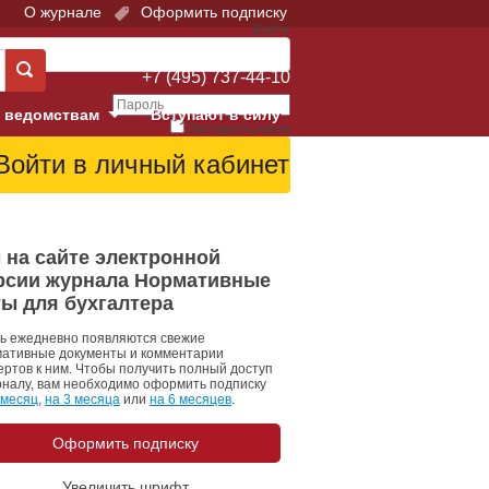
О журнале
Оформить подписку
Войти
Поддержка:
+7 (495) 737-44-10
 ведомствам
Вступают в силу
Запомнить меня
е суды
Забыли свой пароль?
Войти
Регистрация
Суд
 на сайте электронной
рсии журнала Нормативные
екция в г. Москве
ты для бухгалтера
онный Суд
ь ежедневно появляются свежие
ативные документы и комментарии
ертов к ним. Чтобы получить полный доступ
рналу, вам необходимо оформить подписку
 месяц
,
на 3 месяца
или
на 6 месяцев
.
Оформить подписку
 фонд
Увеличить шрифт