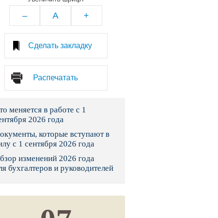
тво
–
A
+
законы и указы
Сделать закладку
 фонд России
Распечатать
юрисдикции
то меняется в работе с 1
я налоговая служба
ентября 2026 года
льного страхования
окументы, которые вступают в
илу с 1 сентября 2026 года
ведомства
бзор изменений 2026 года
ля бухгалтеров и руководителей