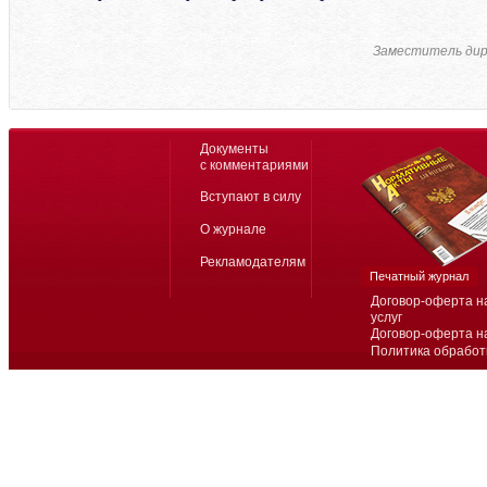
Заместитель дир
Документы
с комментариями
Вступают в силу
О журнале
Рекламодателям
Печатный журнал
Договор-оферта н
услуг
Договор-оферта н
Политика обработ