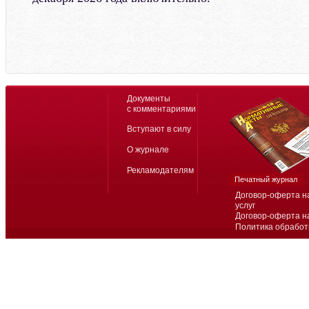
Документы
с комментариями
Вступают в силу
О журнале
Рекламодателям
Печатный журнал
Договор-оферта н
услуг
Договор-оферта н
Политика обработ