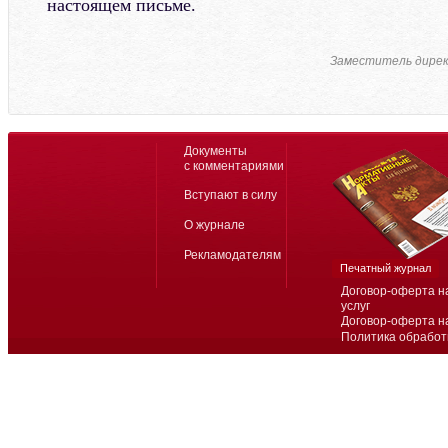
настоящем письме.
Заместитель дире
Документы
с комментариями
Вступают в силу
О журнале
Рекламодателям
Печатный журнал
Договор-оферта н
услуг
Договор-оферта н
Политика обработ