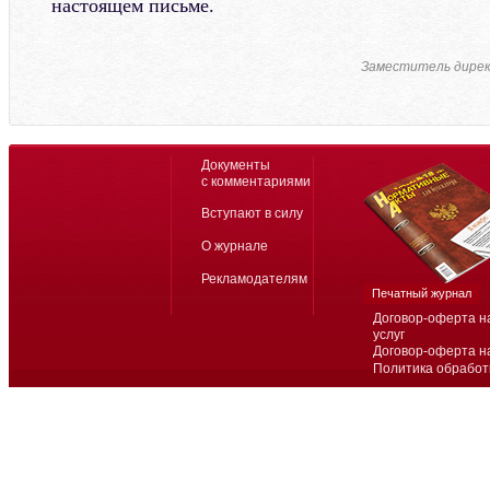
настоящем письме.
Заместитель дире
Документы
с комментариями
Вступают в силу
О журнале
Рекламодателям
Печатный журнал
Договор-оферта н
услуг
Договор-оферта н
Политика обработ