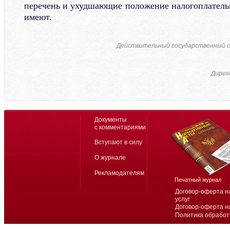
перечень и ухудшающие положение налогоплатель
имеют.
Действительный государственный с
Дирек
Документы
с комментариями
Вступают в силу
О журнале
Рекламодателям
Печатный журнал
Договор-оферта н
услуг
Договор-оферта н
Политика обработ