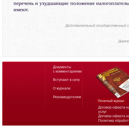
перечень и ухудшающие положение налогоплатель
имеют.
Действительный государственный с
Дирек
Документы
с комментариями
Вступают в силу
О журнале
Рекламодателям
Печатный журнал
Договор-оферта н
услуг
Договор-оферта н
Политика обработ