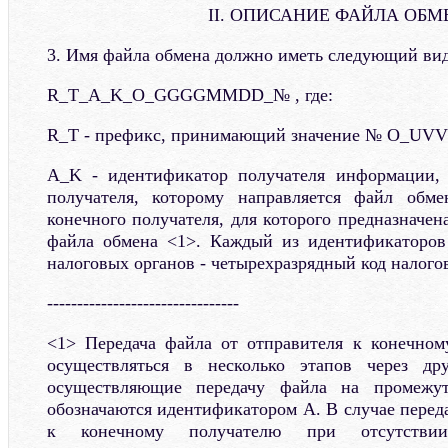
II. ОПИСАНИЕ ФАЙЛА ОБ
3. Имя файла обмена должно иметь следующий вид
R_T_A_K_O_GGGGMMDD_№ , где:
R_T - префикс, принимающий значение № O_UV
A_K - идентификатор получателя информации, 
получателя, которому направляется файл обм
конечного получателя, для которого предназначе
файла обмена <1>. Каждый из идентификаторов
налоговых органов - четырехразрядный код налогов
--------------------------------
<1> Передача файла от отправителя к конечном
осуществляться в несколько этапов через др
осуществляющие передачу файла на промежут
обозначаются идентификатором A. В случае перед
к конечному получателю при отсутствии