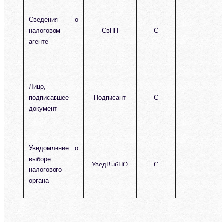
Сведения о
налоговом
СвНП
С
агенте
Лицо,
подписавшее
Подписант
С
документ
Уведомление о
выборе
УведВыбНО
С
налогового
органа