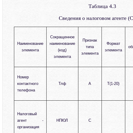
Таблица 4.3
Сведения о налоговом агенте 
Сокращенное
Признак
Наименование
наименование
Формат
типа
об
элемента
(код)
элемента
элемента
элемента
Номер
контактного
Тлф
А
T(1-20)
телефона
Налоговый
агент -
НПЮЛ
С
организация