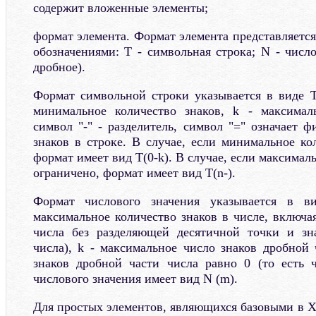
содержит вложенные элементы;
формат элемента. Формат элемента представляет
обозначениями: T - символьная строка; N - числ
дробное).
Формат символьной строки указывается в виде T(
минимальное количество знаков, k - максималь
символ "-" - разделитель, символ "=" означает 
знаков в строке. В случае, если минимальное ко
формат имеет вид T(0-k). В случае, если максимал
ограничено, формат имеет вид T(n-).
Формат числового значения указывается в в
максимальное количество знаков в числе, включа
числа без разделяющей десятичной точки и зна
числа), k - максимальное число знаков дробной 
знаков дробной части числа равно 0 (то есть 
числового значения имеет вид N (m).
Для простых элементов, являющихся базовыми в X