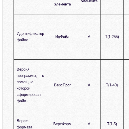
элемента
элемента
Идентификатор
ИдФайл
А
T(1-255)
файла
Версия
программы, с
помощью
ВерсПрог
А
T(1-40)
которой
сформирован
файл
Версия
ВерсФорм
А
T(1-5)
формата