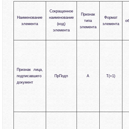
Сокращенное
Признак
Наименование
наименование
Формат
типа
о
элемента
(код)
элемента
элемента
элемента
Признак лица,
подписавшего
ПрПодп
А
T(=1)
документ