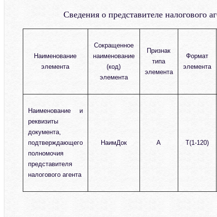
Сведения о представителе налогового а
Сокращенное
Признак
Наименование
наименование
Формат
типа
элемента
(код)
элемента
элемента
элемента
Наименование и
реквизиты
документа,
подтверждающего
НаимДок
А
T(1-120)
полномочия
представителя
налогового агента