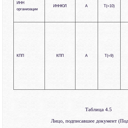
ИНН
ИННЮЛ
А
T(=10)
организации
КПП
КПП
А
T(=9)
Таблица 4.5
Лицо, подписавшее документ (По