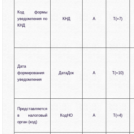
Код формы
уведомления по
КНД
А
T(=7)
КНД
Дата
формирования
ДатаДок
А
T(=10)
уведомления
Представляется
в налоговый
КодНО
А
T(=4)
орган (код)