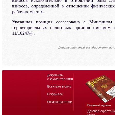
взносов исключительно в отношении базы для
взносов, определенной в отношении физических
рабочих местах.
Указанная позиция согласована с Минфином
территориальных налоговых органов письмом 
11/10247@.
Действительный государственный с
Документы
с комментариями
Вступают в силу
О журнале
Рекламодателям
Печатный журнал
Договор-оферта н
услуг