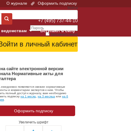
О журнале
Оформить подписку
Войти
Поддержка:
+7 (495) 737-44-10
 ведомствам
Вступают в силу
Запомнить меня
е суды
Забыли свой пароль?
Войти
Регистрация
Суд
на сайте электронной версии
нала Нормативные акты для
галтера
екция в г. Москве
ь ежедневно появляются свежие нормативные
онный Суд
енты и комментарии экспертов к ним. Чтобы
ить полный доступ к журналу, вам необходимо
мить подписку
на 1 месяц
,
на 3 месяца
или
на 6
цев
.
Оформить подписку
Увеличить шрифт
 фонд