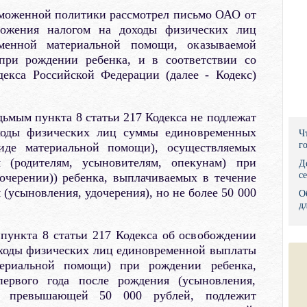
аможенной политики рассмотрел письмо ОАО от
Правительс
ложения налогом на доходы физических лиц
менной материальной помощи, оказываемой
Президент: 
 при рождении ребенка, и в соответствии со
декса Российской Федерации (далее - Кодекс)
Роструд
Социальный
дьмым пункта 8 статьи 217 Кодекса не подлежат
Суд общей 
ходы физических лиц суммы единовременных
Ч
г
иде материальной помощи), осуществляемых
Федеральна
м (родителям, усыновителям, опекунам) при
Д
с
очерении)) ребенка, выплачиваемых в течение
Фонд социа
 (усыновления, удочерения), но не более 50 000
О
д
Остальные 
пункта 8 статьи 217 Кодекса об освобождении
оходы физических лиц единовременной выплаты
ериальной помощи) при рождении ребенка,
ервого года после рождения (усыновления,
е превышающей 50 000 рублей, подлежит