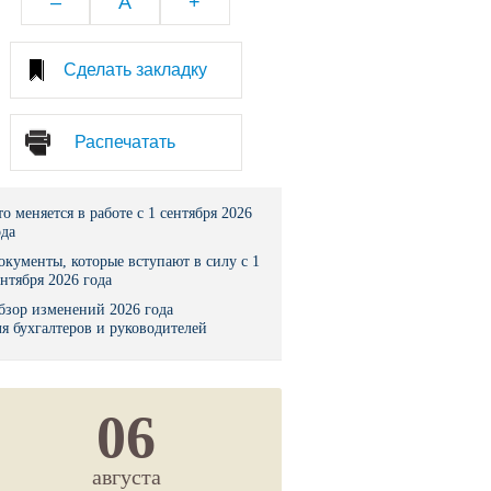
–
A
+
тво
Сделать закладку
законы и указы
Распечатать
 фонд России
юрисдикции
то меняется в работе с 1 сентября 2026
ода
я налоговая служба
окументы, которые вступают в силу с 1
ентября 2026 года
льного страхования
бзор изменений 2026 года
ля бухгалтеров и руководителей
ведомства
06
августа