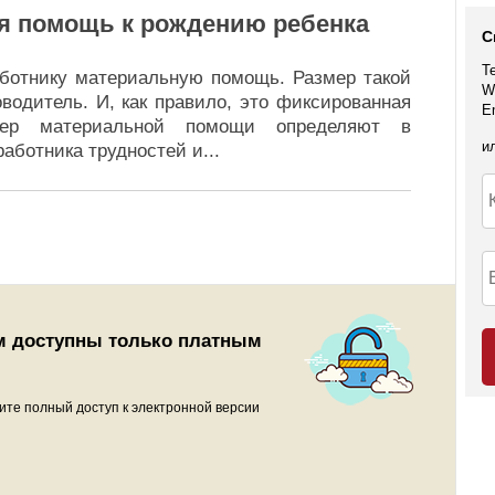
я помощь к рождению ребенка
С
Т
ботнику материальную помощь. Размер такой
W
водитель. И, как правило, это фиксированная
E
мер материальной помощи определяют в
и
работника трудностей и
...
м доступны только платным
ите полный доступ к электронной версии