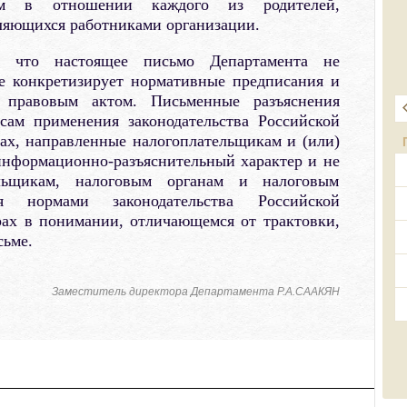
лем в отношении каждого из родителей,
ляющихся работниками организации.
, что настоящее письмо Департамента не
е конкретизирует нормативные предписания и
 правовым актом. Письменные разъяснения
ам применения законодательства Российской
ах, направленные налогоплательщикам и (или)
информационно-разъяснительный характер и не
ельщикам, налоговым органам и налоговым
ся нормами законодательства Российской
рах в понимании, отличающемся от трактовки,
сьме.
Заместитель директора Департамента Р.А.СААКЯН