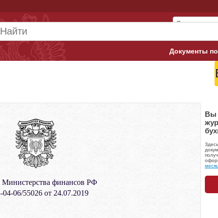
Документы по
Арбитражны
Банк России
Верховный 
Вы 
жур
бух
Гострудинсп
Здес
Конституци
докум
получ
офор
меся
Минтруд
 Министерства финансов РФ
Минфин
-04-06/55026 от 24.07.2019
Пенсионный