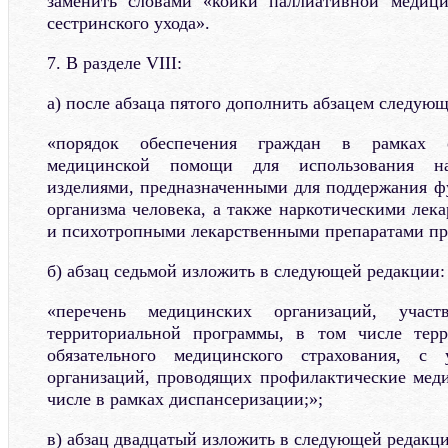
заменить словами «койки паллиативной медиц
сестринского ухода».
7. В разделе VIII:
а) после абзаца пятого дополнить абзацем следующ
«порядок обеспечения граждан в рамках о
медицинской помощи для использования н
изделиями, предназначенными для поддержания ф
организма человека, а также наркотическими лек
и психотропными лекарственными препаратами пр
б) абзац седьмой изложить в следующей редакции:
«перечень медицинских организаций, учас
территориальной программы, в том числе тер
обязательного медицинского страхования, с 
организаций, проводящих профилактические мед
числе в рамках диспансеризации;»;
в) абзац двадцатый изложить в следующей редакци