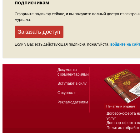
подписчикам
Оформите подписку сейчас, и вы получите полный доступ к электрон
журнала.
Заказать доступ
Если у Вас есть действующая подписка, пожалуйста,
войдите на сайт
Документы
с комментариями
Вступают в силу
О журнале
Рекламодателям
Печатный журнал
Договор-оферта н
услуг
Договор-оферта н
Политика обработ