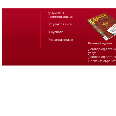
Документы
с комментариями
Вступают в силу
О журнале
Рекламодателям
Печатный журнал
Договор-оферта н
услуг
Договор-оферта н
Политика обработ