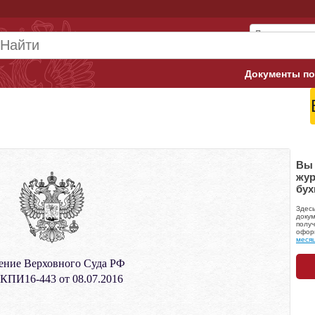
Документы по
Арбитражны
Банк России
Верховный 
Вы 
жур
бух
Гострудинсп
Здес
Конституци
докум
получ
офор
меся
Минтруд
ение Верховного Суда РФ
Минфин
ПИ16-443 от 08.07.2016
Пенсионный