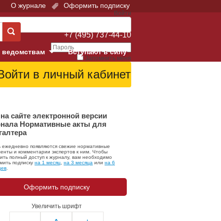
О журнале
Оформить подписку
Войти
Поддержка:
+7 (495) 737-44-10
 ведомствам
Вступают в силу
Запомнить меня
е суды
Забыли свой пароль?
Войти
Регистрация
Суд
на сайте электронной версии
нала Нормативные акты для
галтера
екция в г. Москве
ь ежедневно появляются свежие нормативные
онный Суд
енты и комментарии экспертов к ним. Чтобы
ить полный доступ к журналу, вам необходимо
мить подписку
на 1 месяц
,
на 3 месяца
или
на 6
цев
.
Оформить подписку
Увеличить шрифт
 фонд