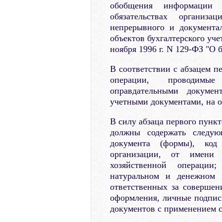
обобщения информации
обязательствах органи
непрерывного и документа
объектов бухгалтерского уче
ноября 1996 г. N 129-ФЗ "О б
В соответствии с абзацем п
операции, проводимые
оправдательными докуме
учетными документами, на о
В силу абзаца первого пунк
должны содержать следую
документа (формы), код
организации, от имени 
хозяйственной операции
натуральном и денежном 
ответственных за совершен
оформления, личные подпис
документов с применением с