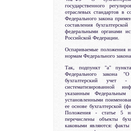
государственного регулир
отраслевых стандартов в с
Федерального закона примен
составления бухгалтерско
федеральными органами ис
Российской Федерации.
Оспариваемые положения но
нормам Федерального закона 
Так, подпункт "а" пункт
Федерального закона "О 
бухгалтерский учет -
систематизированной ин
указанным Федеральным з
установленными поименова
ее основе бухгалтерской (ф
Положения - статье 5 на
перечислены объекты бухг
каковыми являются: факты 