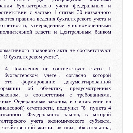
ования бухгалтерского учета федеральных и
оответствии с частью 1 статьи 30 названного
яются правила ведения бухгалтерского учета и
й отчетности, утвержденные уполномоченными
полнительной власти и Центральным банком
рмативного правового акта не соответствуют
"О бухгалтерском учете".
а 4 Положения не соответствует статье 1
бухгалтерском учете", согласно которой
 это формирование документированной
формации об объектах, предусмотренных
аконом, в соответствии с требованиями,
нным Федеральным законом, и составление на
инансовой) отчетности, подпункт "б" пункта 4
званного Федерального закона, в которой
алтерского учета экономического субъекта,
хозяйственной жизни; активы; обязательства;