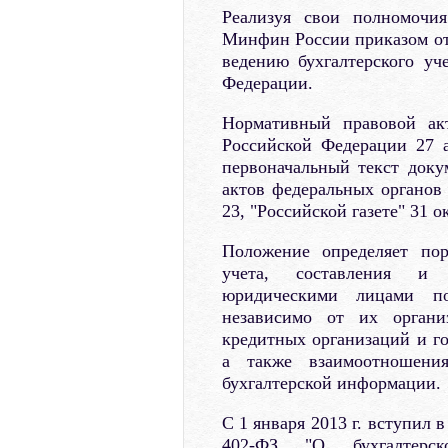
Реализуя свои полномочия
Минфин России приказом от 
ведению бухгалтерского уч
Федерации.
Нормативный правовой ак
Российской Федерации 27 а
первоначальный текст док
актов федеральных органов 
23, "Российской газете" 31 ок
Положение определяет пор
учета, составления и п
юридическими лицами по 
независимо от их органи
кредитных организаций и г
а также взаимоотношени
бухгалтерской информации.
С 1 января 2013 г. вступил 
402-ФЗ "О бухгалтерс