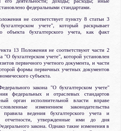
 его деятельности; доходы; расходы; иные
 установлено федеральными стандартами.
ложения не соответствует пункту 8 статьи 3
бухгалтерском учете", который раскрывает
о объекта бухгалтерского учета, как факт
нкта 13 Положения не соответствуют части 2
а "О бухгалтерском учете", которой установлен
изитов первичного учетного документа, и части
 которой формы первичных учетных документов
номического субъекта.
едерального закона "О бухгалтерском учете"
ения федеральных и отраслевых стандартов
ный орган исполнительной власти вправе
словленные изменением законодательства
 правила ведения бухгалтерского учета и
ой отчетности, утвержденные ими до дня
Федерального закона. Однако такие изменения в