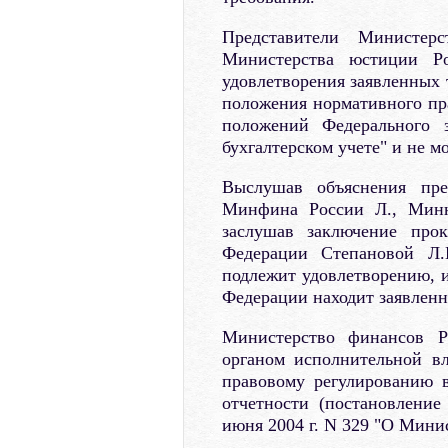
Представители Министер
Министерства юстиции Ро
удовлетворения заявленных 
положения нормативного пр
положений Федерального 
бухгалтерском учете" и не м
Выслушав объяснения пре
Минфина России Л., Минюс
заслушав заключение прок
Федерации Степановой Л.
подлежит удовлетворению, 
Федерации находит заявлен
Министерство финансов Р
органом исполнительной в
правовому регулированию в
отчетности (постановлени
июня 2004 г. N 329 "О Мини