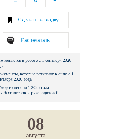
–
A
+
тво
Сделать закладку
законы и указы
Распечатать
 фонд России
юрисдикции
то меняется в работе с 1 сентября 2026
ода
я налоговая служба
окументы, которые вступают в силу с 1
ентября 2026 года
льного страхования
бзор изменений 2026 года
ля бухгалтеров и руководителей
ведомства
08
августа