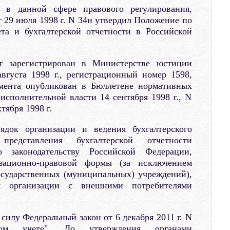
 в данной сфере правового регулирования,
29 июля 1998 г. N 34н утвердил Положение по
ета и бухгалтерской отчетности в Российской
т зарегистрирован в Министерстве юстиции
вгуста 1998 г., регистрационный номер 1598,
умента опубликован в Бюллетене нормативных
исполнительной власти 14 сентября 1998 г., N
тября 1998 г.
ядок организации и ведения бухгалтерского
редставления бухгалтерской отчетности
законодательству Российской Федерации,
зационно-правовой формы (за исключением
осударственных (муниципальных) учреждений),
я организации с внешними потребителями
в силу Федеральный закон от 6 декабря 2011 г. N
ком учете". До утверждения органами