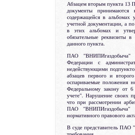
Абзацем вторым пункта 13 П
документы принимаются 
содержащейся в альбомах 
учетной документации, а по
в этих альбомах и утвер
обязательные реквизиты в 
данного пункта.
ПАО "ВНИПИгаздобыча" 
Федерации с администра
недействующими подпунктов 
абзацев первого и второг
оспариваемые положения но
Федеральному закону от 6
учете". Нарушение своих п
что при рассмотрении арб
ПАО "ВНИПИгаздобыча" 
нормативного правового акт
В суде представитель ПАО 
требования.