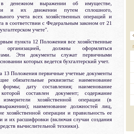
 в денежном выражении об имуществе,
зации и их движении путем сплошного,
льного учета всех хозяйственных операций и
та в соответствии с Федеральным законом от 21
ухгалтерском учете".
ервым пункта 12 Положения все хозяйственные
 организацией, должны оформляться
нтами. Эти документы служат первичными
сновании которых ведется бухгалтерский учет.
та 13 Положения первичные учетные документы
щие обязательные реквизиты: наименование
 формы; дату составления; наименование
которой составлен документ; содержание
; измерители хозяйственной операции (в
выражении); наименование должностей лиц,
ие хозяйственной операции и правильность ее
и и их расшифровки (включая случаи создания
редств вычислительной техники).