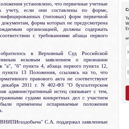
оложения установлено, что первичные учетные
к учету, если они составлены по форме,
С
унифицированных (типовых) форм первичной
Т
 документам, форма которых не предусмотрена
W
ждаемым организацией, должны содержать
E
соответствии с требованиями абзаца первого
и
обратилось в Верховный Суд Российской
тивным исковым заявлением о признании
"а", "б" пункта 4, абзаца первого пункта 12,
о пункта 13 Положения, ссылаясь на то, что
рмативного правового акта не соответствуют
 декабря 2011 г. N 402-ФЗ "О бухгалтерском
рав административный истец связывает с тем,
итражными судами конкретных дел с участием
были применены оспариваемые положения
а.
"ВНИПИгаздобыча" С.А. поддержал заявленные