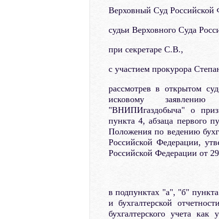
Верховный Суд Российской Ф
судьи Верховного Суда Росс
при секретаре С.В.,
с участием прокурора Степа
рассмотрев в открытом су
исковому заявлению 
"ВНИПИгаздобыча" о приз
пункта 4, абзаца первого п
Положения по ведению бухга
Российской Федерации, ут
Российской Федерации от 29
в подпунктах "а", "б" пункт
и бухгалтерской отчетнос
бухгалтерского учета как 