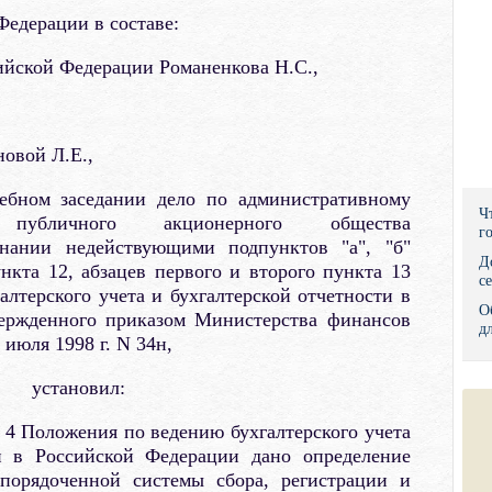
едерации в составе:
Правительс
ийской Федерации Романенкова Н.С.,
Президент: 
Роструд
новой Л.Е.,
Социальный
дебном заседании дело по административному
Суд общей 
Ч
публичного акционерного общества
г
нании недействующими подпунктов "а", "б"
Федеральна
Д
ункта 12, абзацев первого и второго пункта 13
с
лтерского учета и бухгалтерской отчетности в
Фонд социа
О
вержденного приказом Министерства финансов
д
 июля 1998 г. N 34н,
Остальные 
установил:
а 4 Положения по ведению бухгалтерского учета
ти в Российской Федерации дано определение
упорядоченной системы сбора, регистрации и