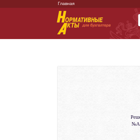
Главная
Реш
№АК