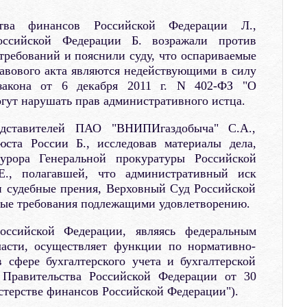
ства финансов Российской Федерации Л.,
ссийской Федерации Б. возражали против
требований и пояснили суду, что оспариваемые
авового акта являются недействующими в силу
закона от 6 декабря 2011 г. N 402-ФЗ "О
огут нарушать прав административного истца.
дставителей ПАО "ВНИПИгаздобыча" С.А.,
та России Б., исследовав материалы дела,
урора Генеральной прокуратуры Российской
Е., полагавшей, что административный иск
и судебные прения, Верховный Суд Российской
ные требования подлежащими удовлетворению.
оссийской Федерации, являясь федеральным
ласти, осуществляет функции по нормативно-
 сфере бухгалтерского учета и бухгалтерской
е Правительства Российской Федерации от 30
стерстве финансов Российской Федерации").