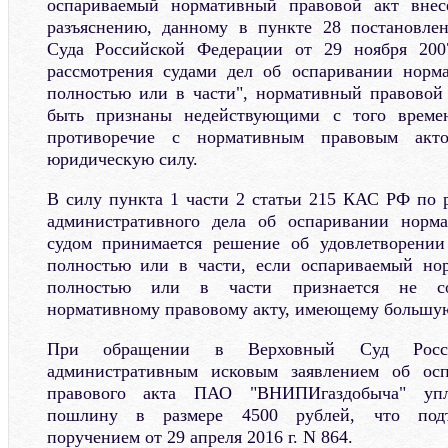
оспариваемый нормативный правовой акт внес
разъяснению, данному в пункте 28 постановле
Суда Российской Федерации от 29 ноября 200
рассмотрения судами дел об оспаривании норм
полностью или в части", нормативный правовой 
быть признаны недействующими с того време
противоречие с нормативным правовым ак
юридическую силу.
В силу пункта 1 части 2 статьи 215 КАС РФ по р
административного дела об оспаривании норма
судом принимается решение об удовлетворении
полностью или в части, если оспариваемый но
полностью или в части признается не со
нормативному правовому акту, имеющему большу
При обращении в Верховный Суд Росс
административным исковым заявлением об осп
правового акта ПАО "ВНИПИгаздобыча" упла
пошлину в размере 4500 рублей, что подт
поручением от 29 апреля 2016 г. N 864.