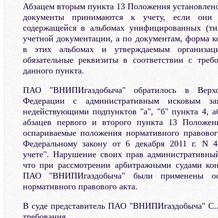
Абзацем вторым пункта 13 Положения установлено
документы принимаются к учету, если они 
содержащейся в альбомах унифицированных (т
учетной документации, а по документам, форма к
в этих альбомах и утверждаемым организац
обязательные реквизиты в соответствии с треб
данного пункта.
ПАО "ВНИПИгаздобыча" обратилось в Верх
Федерации с административным исковым за
недействующими подпунктов "а", "б" пункта 4, а
абзацев первого и второго пункта 13 Положени
оспариваемые положения нормативного правовог
Федеральному закону от 6 декабря 2011 г. N 4
учете". Нарушение своих прав административный
что при рассмотрении арбитражными судами кон
ПАО "ВНИПИгаздобыча" были применены ос
нормативного правового акта.
В суде представитель ПАО "ВНИПИгаздобыча" С.
требования.