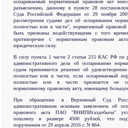
оспариваемый нормативный правовой акт внес
разъяснению, данному в пункте 28 постановле
Суда Российской Федерации от 29 ноября 200
рассмотрения судами дел об оспаривании норм
полностью или в части", нормативный правовой 
быть признаны недействующими с того време
противоречие с нормативным правовым ак
юридическую силу.
В силу пункта 1 части 2 статьи 215 КАС РФ по р
административного дела об оспаривании норма
судом принимается решение об удовлетворении
полностью или в части, если оспариваемый но
полностью или в части признается не со
нормативному правовому акту, имеющему большу
При обращении в Верховный Суд Росс
административным исковым заявлением об осп
правового акта ПАО "ВНИПИгаздобыча" упла
пошлину в размере 4500 рублей, что подт
поручением от 29 апреля 2016 г. N 864.