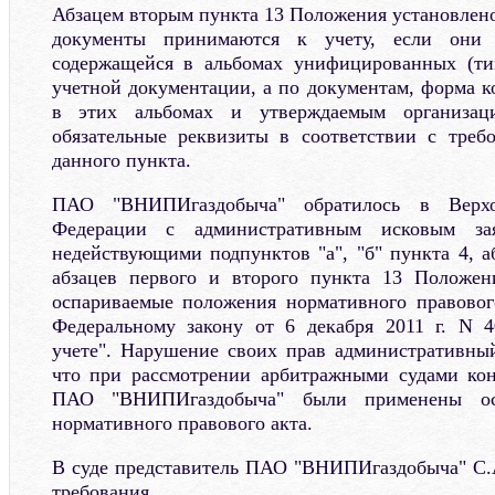
Абзацем вторым пункта 13 Положения установлено
документы принимаются к учету, если они 
содержащейся в альбомах унифицированных (т
учетной документации, а по документам, форма к
в этих альбомах и утверждаемым организац
обязательные реквизиты в соответствии с треб
данного пункта.
ПАО "ВНИПИгаздобыча" обратилось в Верх
Федерации с административным исковым за
недействующими подпунктов "а", "б" пункта 4, а
абзацев первого и второго пункта 13 Положени
оспариваемые положения нормативного правовог
Федеральному закону от 6 декабря 2011 г. N 4
учете". Нарушение своих прав административный
что при рассмотрении арбитражными судами кон
ПАО "ВНИПИгаздобыча" были применены ос
нормативного правового акта.
В суде представитель ПАО "ВНИПИгаздобыча" С.
требования.