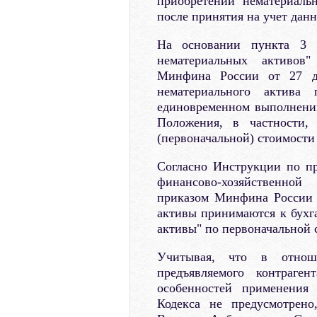
приобретении нематериаль
после принятия на учет дан
На основании пункта 3 П
нематериальных активов"
Минфина России от 27 де
нематериального актива 
единовременном выполнени
Положения, в частности,
(первоначальной) стоимости 
Согласно Инструкции по пр
финансово-хозяйственной
приказом Минфина России о
активы принимаются к бухга
активы" по первоначальной 
Учитывая, что в отнош
предъявляемого контраге
особенностей применения
Кодекса не предусмотрен