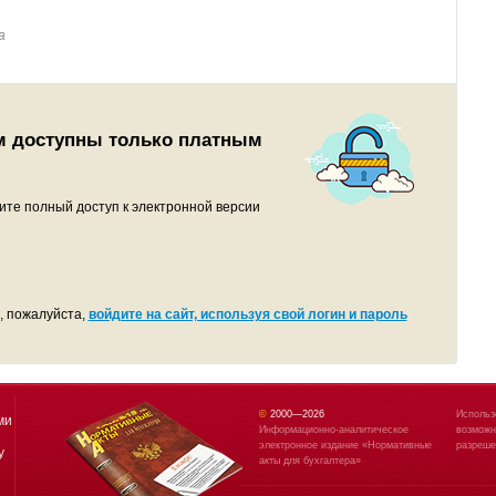
а
м доступны только платным
ите полный доступ к электронной версии
, пожалуйста,
войдите на сайт, используя свой логин и пароль
©
2000—
2026
Использ
ми
Информационно-аналитическое
возможн
электронное издание «Нормативные
разреше
у
акты для бухгалтера»