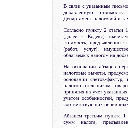
В связи с указанным письмо
добавленную стоимость
Департамент налоговой и т
Согласно пункту 2 статьи 
(далее - Кодекс) вычета
стоимость, предъявленные 
(работ, услуг), имущест
облагаемых налогом на доба
На основании абзацев пер
налоговые вычеты, предусмо
основании счетов-фактур,
налогоплательщиком товаро
принятия на учет указанных 
учетом особенностей, пре
соответствующих первичных
Абзацем третьим пункта 1 
сумм налога, предъявле