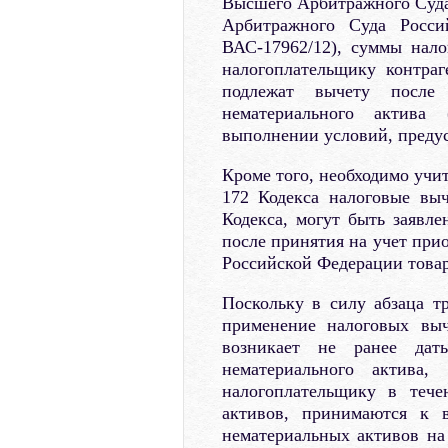
Высшего Арбитражного Суда
Арбитражного Суда Росси
ВАС-17962/12), суммы нало
налогоплательщику контра
подлежат вычету после
нематериального актива
выполнении условий, предус
Кроме того, необходимо учит
172 Кодекса налоговые вы
Кодекса, могут быть заявле
после принятия на учет при
Российской Федерации товар
Поскольку в силу абзаца тр
применение налоговых выч
возникает не ранее дат
нематериального актива,
налогоплательщику в тече
активов, принимаются к 
нематериальных активов на