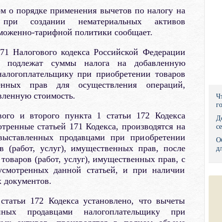
м о порядке применения вычетов по налогу на
Правительс
 при создании нематериальных активов
аможенно-тарифной политики сообщает.
Президент: 
171 Налогового кодекса Российской Федерации
Роструд
м подлежат суммы налога на добавленную
налогоплательщику при приобретении товаров
Социальный
венных прав для осуществления операций,
Суд общей 
вленную стоимость.
Ч
г
Федеральна
вого и второго пункта 1 статьи 172 Кодекса
Д
тренные статьей 171 Кодекса, производятся на
с
Фонд социа
 выставленных продавцами при приобретении
О
в (работ, услуг), имущественных прав, после
д
Остальные 
товаров (работ, услуг), имущественных прав, с
дусмотренных данной статьей, и при наличии
 документов.
статьи 172 Кодекса установлено, что вычеты
нных продавцами налогоплательщику при