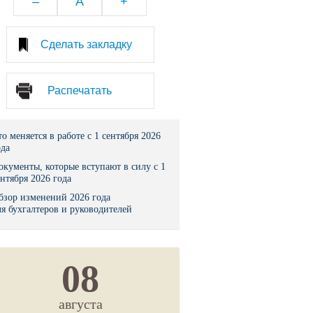
–
A
+
тво
Сделать закладку
законы и указы
Распечатать
 фонд России
юрисдикции
то меняется в работе с 1 сентября 2026
ода
я налоговая служба
окументы, которые вступают в силу с 1
ентября 2026 года
льного страхования
бзор изменений 2026 года
ля бухгалтеров и руководителей
ведомства
08
августа