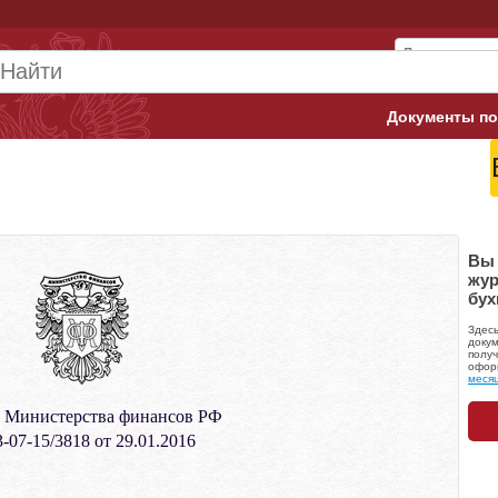
Документы по
Арбитражны
Банк России
Верховный 
Вы 
жур
бух
Гострудинсп
Здес
Конституци
докум
получ
офор
меся
Минтруд
 Министерства финансов РФ
Минфин
-07-15/3818 от 29.01.2016
Пенсионный