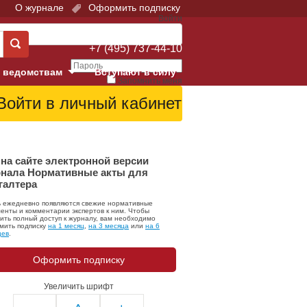
О журнале
Оформить подписку
Войти
Поддержка:
+7 (495) 737-44-10
 ведомствам
Вступают в силу
Запомнить меня
е суды
Забыли свой пароль?
Войти
Регистрация
Суд
на сайте электронной версии
нала Нормативные акты для
галтера
екция в г. Москве
ь ежедневно появляются свежие нормативные
онный Суд
енты и комментарии экспертов к ним. Чтобы
ить полный доступ к журналу, вам необходимо
мить подписку
на 1 месяц
,
на 3 месяца
или
на 6
цев
.
Оформить подписку
Увеличить шрифт
 фонд