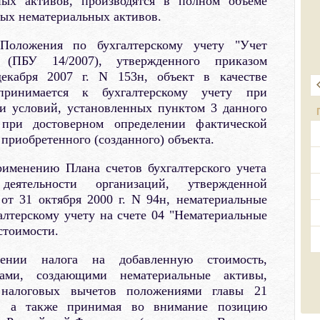
ных активов, производятся в полном объеме
ных нематериальных активов.
оложения по бухгалтерскому учету "Учет
 (ПБУ 14/2007), утвержденного приказом
кабря 2007 г. N 153н, объект в качестве
принимается к бухгалтерскому учету при
и условий, установленных пунктом 3 данного
 при достоверном определении фактической
приобретенного (созданного) объекта.
именению Плана счетов бухгалтерского учета
 деятельности организаций, утвержденной
т 31 октября 2000 г. N 94н, нематериальные
лтерскому учету на счете 04 "Нематериальные
стоимости.
ении налога на добавленную стоимость,
нтами, создающими нематериальные активы,
 налоговых вычетов положениями главы 21
о, а также принимая во внимание позицию