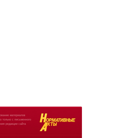
ование материалов
о только с письменного
ния редакции сайта