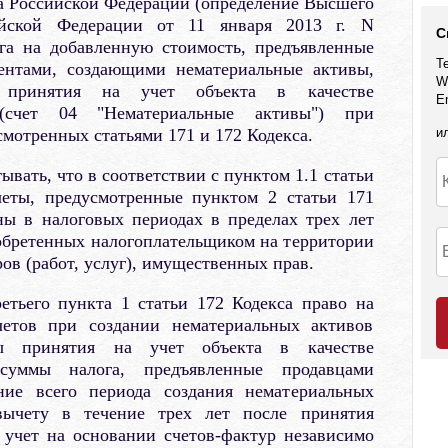
 Российской Федерации (определение Высшего
йской Федерации от 11 января 2013 г. N
С
га на добавленную стоимость, предъявленные
Т
гентами, создающими нематериальные активы,
W
 принятия на учет объекта в качестве
E
 (счет 04 "Нематериальные активы") при
мотренных статьями 171 и 172 Кодекса.
и
ывать, что в соответствии с пунктом 1.1 статьи
четы, предусмотренные пунктом 2 статьи 171
ны в налоговых периодах в пределах трех лет
обретенных налогоплательщиком на территории
ов (работ, услуг), имущественных прав.
етьего пункта 1 статьи 172 Кодекса право на
етов при создании нематериальных активов
ы принятия на учет объекта в качестве
 суммы налога, предъявленные продавцами
ние всего периода создания нематериальных
вычету в течение трех лет после принятия
 учет на основании счетов-фактур независимо