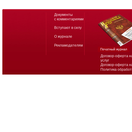
Документы
с комментариями
Вступают в силу
О журнале
Рекламодателям
Печатный журнал
Договор-оферта н
услуг
Договор-оферта н
Политика обработ