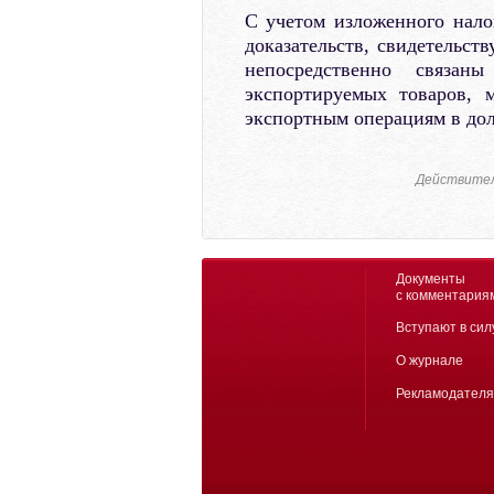
С учетом изложенного нало
доказательств, свидетельст
непосредственно связан
экспортируемых товаров, 
экспортным операциям в дол
Действитель
Документы
с комментария
Вступают в сил
О журнале
Рекламодател