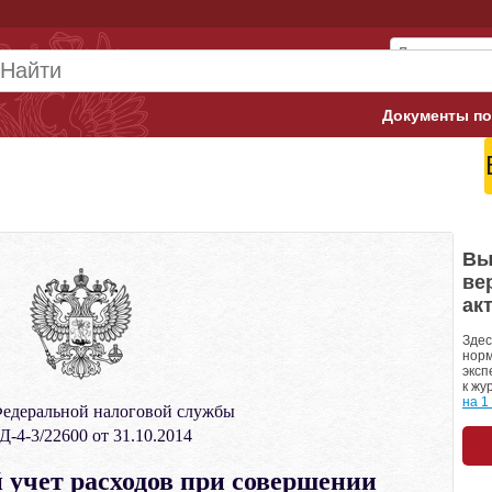
Документы по
Арбитражны
Банк России
Верховный 
Вы
ве
Гострудинсп
ак
Конституци
Здес
норм
эксп
Минтруд
к жу
на 1
едеральной налоговой службы
Минфин
Д-4-3/22600 от 31.10.2014
Пенсионный
 учет расходов при совершении