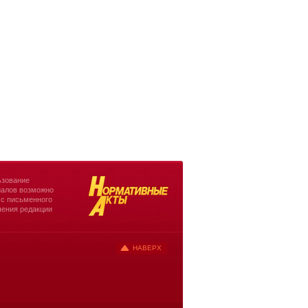
зование
алов возможно
 с письменного
ения редакции
НАВЕРХ