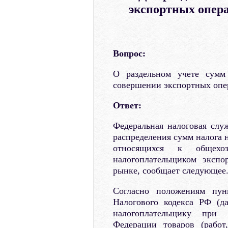
экспортных опер
Вопрос:
О раздельном учете сумм
совершении экспортных опе
Ответ:
Федеральная налоговая служ
распределения сумм налога н
относящихся к общехоз
налогоплательщиком эксп
рынке, сообщает следующее
Согласно положениям пун
Налогового кодекса РФ (д
налогоплательщику при 
Федерации товаров (работ