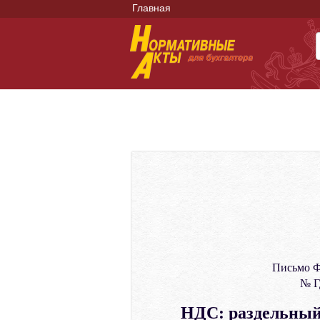
Главная
Письмо Ф
№ Г
НДС: раздельный