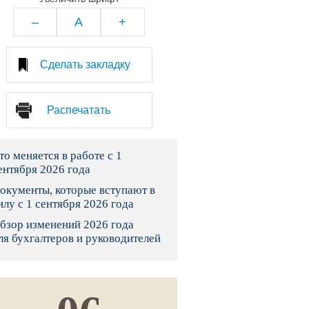
тво
–
A
+
законы и указы
Сделать закладку
 фонд России
Распечатать
юрисдикции
то меняется в работе с 1
я налоговая служба
ентября 2026 года
льного страхования
окументы, которые вступают в
илу с 1 сентября 2026 года
ведомства
бзор изменений 2026 года
ля бухгалтеров и руководителей