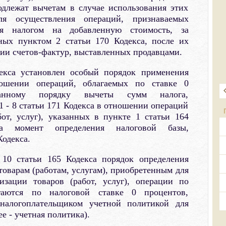
одлежат вычетам в случае использования этих
для осуществления операций, признаваемых
ия налогом на добавленную стоимость, за
ных пунктом 2 статьи 170 Кодекса, после их
нии счетов-фактур, выставленных продавцами.
екса установлен особый порядок применения
ошении операций, облагаемых по ставке 0
данному порядку вычеты сумм налога,
 - 8 статьи 171 Кодекса в отношении операций
от, услуг), указанных в пункте 1 статьи 164
на момент определения налоговой базы,
Кодекса.
 10 статьи 165 Кодекса порядок определения
оварам (работам, услугам), приобретенным для
изации товаров (работ, услуг), операции по
гаются по налоговой ставке 0 процентов,
 налогоплательщиком учетной политикой для
е - учетная политика).