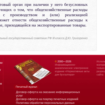
говый орган при наличии у него безусловных
вующих о том, что общехозяйственные расходы
ы с производством и (или) реализацией
может отнести общехозяйственные расходы к
е, приходящейся на экспортированные товары.
ный государственный советник РФ III класса Д.Ю. Григоренко
©
2000—
2026
Исполь
ми
Информационно-
матери
аналитическое электронное
только
у
издание «Нормативные акты
разреш
для бухгалтера»
сайта
ям
Печатный журнал
Договор-оферта на оказание информационных
услуг
Договор-оферта на покупку печатных изданий
Политика обработки персональных данных