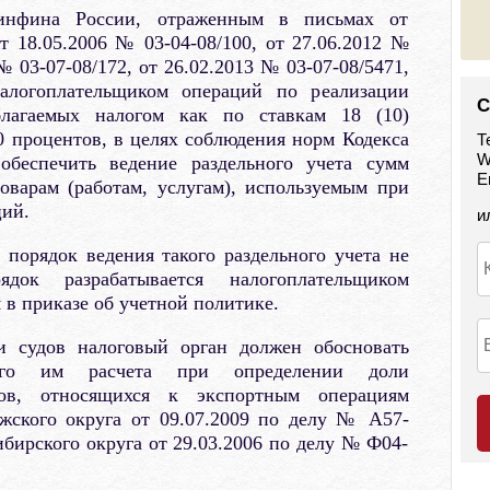
инфина России, отраженным в письмах от
от 18.05.2006 № 03-04-08/100, от 27.06.2012 №
 № 03-07-08/172, от 26.02.2013 № 03-07-08/5471,
алогоплательщиком операций по реализации
С
облагаемых налогом как по ставкам 18 (10)
 0 процентов, в целях соблюдения норм Кодекса
Т
W
обеспечить ведение раздельного учета сумм
E
оварам (работам, услугам), используемым при
ций.
и
порядок ведения такого раздельного учета не
док разрабатывается налогоплательщиком
 в приказе об учетной политике.
и судов налоговый орган должен обосновать
ного им расчета при определении доли
дов, относящихся к экспортным операциям
жского округа от 09.07.2009 по делу № А57-
бирского округа от 29.03.2006 по делу № Ф04-