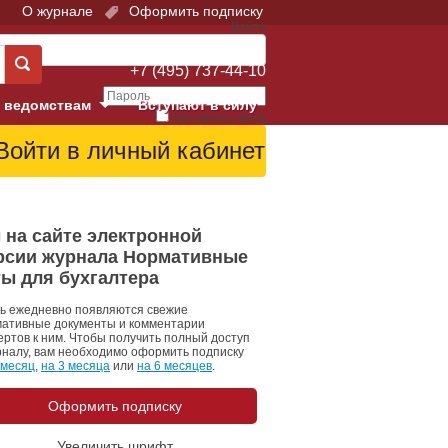
О журнале
Оформить подписку
Войти
Поддержка:
+7 (495) 737-44-10
 ведомствам
Вступают в силу
Запомнить меня
е суды
Забыли свой пароль?
Войти
Регистрация
Суд
 на сайте электронной
рсии журнала Нормативные
екция в г. Москве
ты для бухгалтера
онный Суд
ь ежедневно появляются свежие
ативные документы и комментарии
ертов к ним. Чтобы получить полный доступ
рналу, вам необходимо оформить подписку
 месяц
,
на 3 месяца
или
на 6 месяцев
.
Оформить подписку
 фонд
Увеличить шрифт