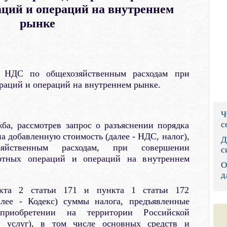
аций и операций на внутреннем
Правительс
рынке
Президент: 
Роструд
 НДС по общехозяйственным расходам при
Социальный
раций и операций на внутреннем рынке.
Суд общей 
Ч
Федеральна
с
ба, рассмотрев запрос о разъяснении порядка
а добавленную стоимость (далее - НДС, налог),
Фонд социа
Д
яйственным расходам, при совершении
с
ортных операций и операций на внутреннем
Остальные 
О
.
д
кта 2 статьи 171 и пункта 1 статьи 172
алее - Кодекс) суммы налога, предъявленные
приобретении на территории Российской
, услуг), в том числе основных средств и