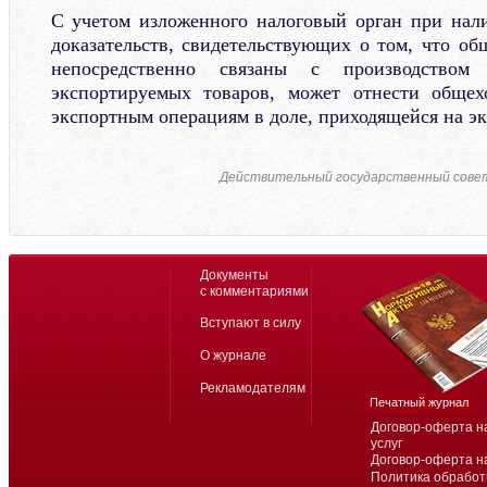
С учетом изложенного налоговый орган при нал
доказательств, свидетельствующих о том, что об
непосредственно связаны с производством
экспортируемых товаров, может отнести общех
экспортным операциям в доле, приходящейся на э
Действительный государственный советни
Документы
с комментариями
Вступают в силу
О журнале
Рекламодателям
Печатный журнал
Договор-оферта н
услуг
Договор-оферта н
Политика обработ