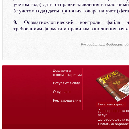
учетом года) даты отправки заявления в налоговый
(с учетом года) даты принятия товара на учет (Дат
9.
Форматно-логический контроль файла н
требованиям формата и правилам заполнения заявл
Руководитель Федеральной
Документы
с комментариями
Вступают в силу
О журнале
Рекламодателям
Печатный журнал
Договор-оферта н
услуг
Договор-оферта н
Политика обработ