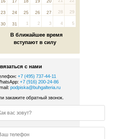
21
22
16
17
18
19
20
28
29
23
24
25
26
27
1
2
3
4
5
30
31
В ближайшее время
вступают в силу
вязаться с нами
елефон:
+7 (495) 737-44-11
hatsApp:
+7 (916) 200-24-86
mail:
podpiska@buhgalteria.ru
ли закажите обратный звонок.