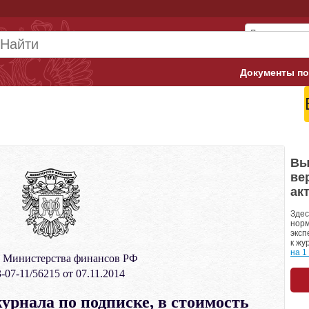
Документы по
Арбитражны
Банк России
Верховный 
Вы
ве
Гострудинсп
ак
Конституци
Здес
норм
эксп
Минтруд
к жу
на 1
 Министерства финансов РФ
Минфин
-07-11/56215 от 07.11.2014
Пенсионный
урнала по подписке, в стоимость