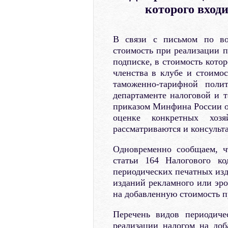
которого входи
В связи с письмом по во
стоимость при реализации п
подписке, в стоимость котор
членства в клубе и стоимо
таможенно-тарифной поли
департаменте налоговой и 
приказом Минфина России от
оценке конкретных хоз
рассматриваются и консульт
Одновременно сообщаем, ч
статьи 164 Налогового ко
периодических печатных изд
изданий рекламного или эро
на добавленную стоимость п
Перечень видов периодиче
реализации налогом на доб