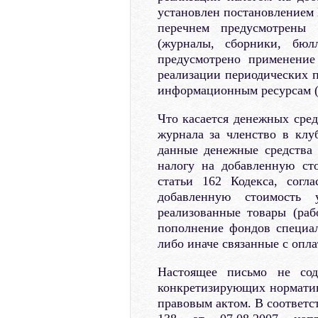
установлен постановлением 
перечнем предусмотрены 
(журналы, сборники, бюл
предусмотрено применение
реализации периодических п
информационным ресурсам (
Что касается денежных сред
журнала за членство в клу
данные денежные средства
налогу на добавленную ст
статьи 162 Кодекса, согл
добавленную стоимость 
реализованные товары (ра
пополнение фондов специал
либо иначе связанные с опла
Настоящее письмо не со
конкретизирующих норматив
правовым актом. В соответс