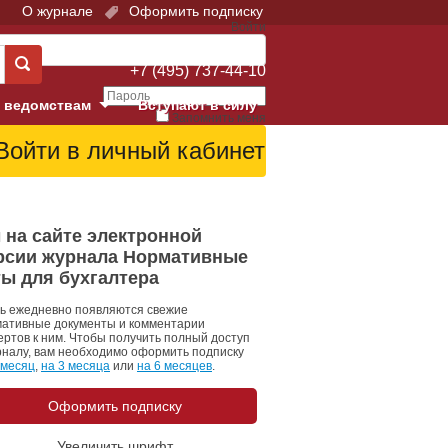
О журнале
Оформить подписку
Войти
Поддержка:
+7 (495) 737-44-10
 ведомствам
Вступают в силу
Запомнить меня
е суды
Забыли свой пароль?
Войти
Регистрация
Суд
 на сайте электронной
рсии журнала Нормативные
екция в г. Москве
ты для бухгалтера
онный Суд
ь ежедневно появляются свежие
ативные документы и комментарии
ертов к ним. Чтобы получить полный доступ
рналу, вам необходимо оформить подписку
 месяц
,
на 3 месяца
или
на 6 месяцев
.
Оформить подписку
 фонд
Увеличить шрифт