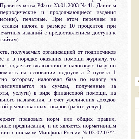
Правительства РФ от 23.01.2003 № 41. Данным
периодические и продолжающиеся издания
летени), печатные. При этом перечнем не
 ставки налога в размере 10 процентов при
ечатных изданий с предоставлением доступа к
сайтам).
ств, получаемых организацией от подписчиков
бе и в порядке оказания помощи журналу, то
 не подлежат включению в налоговую базу по
оимость на основании подпункта 2 пункта 1
асно которому налоговая база по налогу на
увеличивается на суммы, полученные за
боты, услуги) в виде финансовой помощи, на
ьного назначения, в счет увеличения доходов
той реализованных товаров (работ, услуг).
держит правовых норм или общих правил,
ные предписания, и не является нормативным
твии с письмом Минфина России № 03-02-07/2-