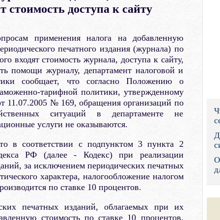
т стоимость доступа к сайту
Правительс
Президент: 
просам применения налога на добавленную
ериодического печатного издания (журнала) по
Роструд
ого входят стоимость журнала, доступа к сайту,
сть помощи журналу, департамент налоговой и
Социальный
тики сообщает, что согласно Положению о
таможенно-тарифной политики, утвержденному
Суд общей 
 11.07.2005 № 169, обращения организаций по
Ч
яйственных ситуаций в департаменте не
Федеральна
с
ационные услуги не оказываются.
Фонд социа
Д
то в соответствии с подпунктом 3 пункта 2
с
Остальные 
декса РФ (далее - Кодекс) при реализации
О
аний, за исключением периодических печатных
д
тического характера, налогообложение налогом
роизводится по ставке 10 процентов.
ских печатных изданий, облагаемых при их
авленную стоимость по ставке 10 процентов,