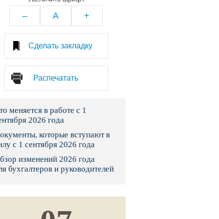
тво
–
A
+
законы и указы
Сделать закладку
 фонд России
Распечатать
юрисдикции
то меняется в работе с 1
я налоговая служба
ентября 2026 года
льного страхования
окументы, которые вступают в
илу с 1 сентября 2026 года
ведомства
бзор изменений 2026 года
ля бухгалтеров и руководителей