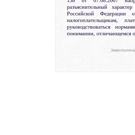
138 от 07.08.2007 нап
разъяснительный характер
Российской Федерации 
налогоплательщикам, пл
руководствоваться норма
понимании, отличающемся от
Заместитель