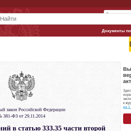
Документы по
Арбитражны
Банк России
Верховный 
Вы
ве
Гострудинсп
ак
Конституци
Здес
норм
эксп
Минтруд
к жу
на 1
ый закон Российской Федерации
Минфин
 381-ФЗ от 29.11.2014
Пенсионный
ий в статью 333.35 части второй