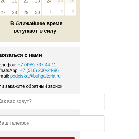
25
26
20
21
22
23
24
1
2
3
27
28
29
30
В ближайшее время
вступают в силу
вязаться с нами
елефон:
+7 (495) 737-44-11
hatsApp:
+7 (916) 200-24-86
mail:
podpiska@buhgalteria.ru
ли закажите обратный звонок.