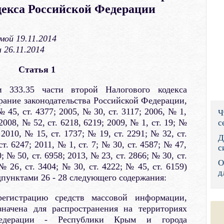
декса Российской Федерации
Правительс
Президент: 
ой 19.11.2014
 26.11.2014
Роструд
Статья 1
Социальный
 333.35 части второй Налогового кодекса
Суд общей 
ание законодательства Российской Федерации,
№ 45, ст. 4377; 2005, № 30, ст. 3117; 2006, № 1,
Ч
Федеральна
 2008, № 52, ст. 6218, 6219; 2009, № 1, ст. 19; №
с
 2010, № 15, ст. 1737; № 19, ст. 2291; № 32, ст.
Фонд социа
Д
т. 6247; 2011, № 1, ст. 7; № 30, ст. 4587; № 47,
с
0; № 50, ст. 6958; 2013, № 23, ст. 2866; № 30, ст.
Остальные 
О
№ 26, ст. 3404; № 30, ст. 4222; № 45, ст. 6159)
д
дпунктами 26 - 28 следующего содержания:
регистрацию средств массовой информации,
значена для распространения на территориях
Федерации - Республики Крым и города