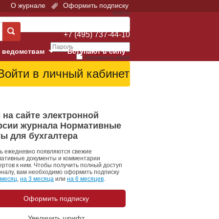
О журнале
Оформить подписку
Войти
Поддержка:
+7 (495) 737-44-10
 ведомствам
Вступают в силу
Запомнить меня
е суды
Забыли свой пароль?
Войти
Регистрация
Суд
 на сайте электронной
рсии журнала Нормативные
екция в г. Москве
ты для бухгалтера
онный Суд
ь ежедневно появляются свежие
ативные документы и комментарии
ертов к ним. Чтобы получить полный доступ
рналу, вам необходимо оформить подписку
 месяц
,
на 3 месяца
или
на 6 месяцев
.
Оформить подписку
 фонд
Увеличить шрифт