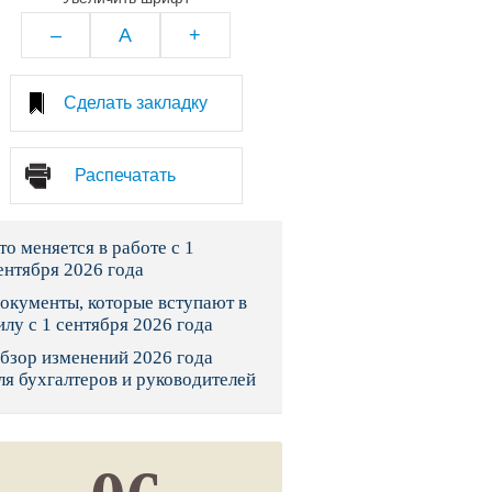
тво
–
A
+
законы и указы
Сделать закладку
 фонд России
Распечатать
юрисдикции
то меняется в работе с 1
я налоговая служба
ентября 2026 года
льного страхования
окументы, которые вступают в
илу с 1 сентября 2026 года
ведомства
бзор изменений 2026 года
ля бухгалтеров и руководителей