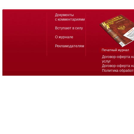
Документы
с комментариями
Вступают в силу
О журнале
Рекламодателям
Печатный журнал
Договор-оферта н
услуг
Договор-оферта н
Политика обработ