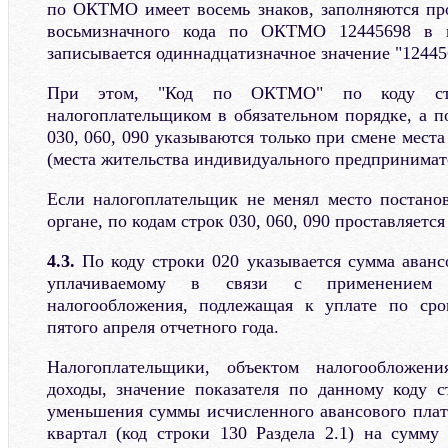
по ОКТМО имеет восемь знаков, заполняются пр
восьмизначного кода по ОКТМО 12445698 в
записывается одиннадцатизначное значение "124456
При этом, "Код по ОКТМО" по коду стр
налогоплательщиком в обязательном порядке, а п
030, 060, 090 указываются только при смене мест
(места жительства индивидуального предпринимат
Если налогоплательщик не менял место постано
органе, по кодам строк 030, 060, 090 проставляется
4.3.
По коду строки 020 указывается сумма авансо
уплачиваемому в связи с применением 
налогообложения, подлежащая к уплате по сро
пятого апреля отчетного года.
Налогоплательщики, объектом налогообложен
доходы, значение показателя по данному коду 
уменьшения суммы исчисленного авансового плат
квартал (код строки 130 Раздела 2.1) на сумму