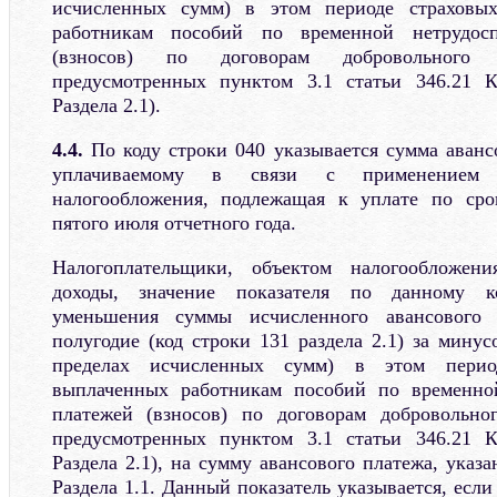
исчисленных сумм) в этом периоде страховых
работникам пособий по временной нетрудос
(взносов) по договорам добровольного л
предусмотренных пунктом 3.1 статьи 346.21 К
Раздела 2.1).
4.4.
По коду строки 040 указывается сумма авансо
уплачиваемому в связи с применением 
налогообложения, подлежащая к уплате по сро
пятого июля отчетного года.
Налогоплательщики, объектом налогообложен
доходы, значение показателя по данному к
уменьшения суммы исчисленного авансового
полугодие (код строки 131 раздела 2.1) за мину
пределах исчисленных сумм) в этом период
выплаченных работникам пособий по временно
платежей (взносов) по договорам добровольног
предусмотренных пунктом 3.1 статьи 346.21 К
Раздела 2.1), на сумму авансового платежа, указ
Раздела 1.1. Данный показатель указывается, если