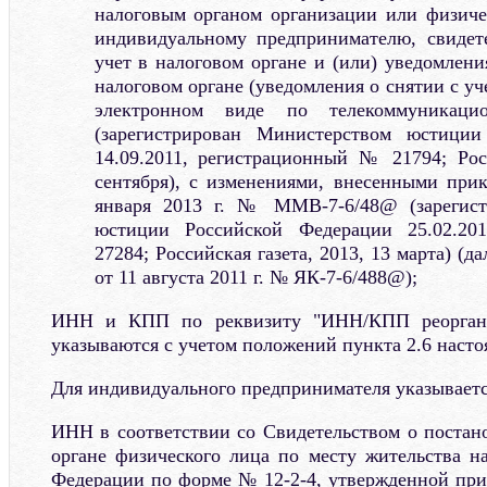
налоговым органом организации или физиче
индивидуальному предпринимателю, свидете
учет в налоговом органе и (или) уведомлени
налоговом органе (уведомления о снятии с уч
электронном виде по телекоммуникаци
(зарегистрирован Министерством юстиции
14.09.2011, регистрационный № 21794; Росс
сентября), с изменениями, внесенными при
января 2013 г. № ММВ-7-6/48@ (зарегист
юстиции Российской Федерации 25.02.20
27284; Российская газета, 2013, 13 марта) (
от 11 августа 2011 г. № ЯК-7-6/488@);
ИНН и КПП по реквизиту "ИНН/КПП реоргани
указываются с учетом положений пункта 2.6 насто
Для индивидуального предпринимателя указываетс
ИНН в соответствии со Свидетельством о постано
органе физического лица по месту жительства н
Федерации по форме № 12-2-4, утвержденной пр