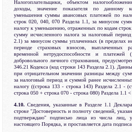
Налогоплательщики, объектом налогообложен
доходы, значение показателя по данному к
уменьшения суммы авансовых платежей по нало
строк 020, 040, 070 Раздела 1.1, за минусом су
налогу к уменьшению, отраженных по кодам строк 0
сумму исчисленного налога за налоговый период 
2.1) за минусом суммы уплаченных (в пределах и
периоде страховых взносов, выплаченных р
временной нетрудоспособности и платежей (
добровольного личного страхования, предусмотре
346.21 Кодекса (код строки 143 Раздела 2.1). Данн
при отрицательном значении разницы между сум
за налоговый период и суммой ранее исчисленны
налогу ((строка 133 - строка 143) Раздела 2.1 - (
строка 050 + строка 070 - строка 080) Раздела 1.1 < 
4.10.
Сведения, указанные в Разделе 1.1 Деклар
строке "Достоверность и полноту сведений, указа
подтверждаю" подписью лица из числа лиц, у
настоящего Порядка, и проставляется дата подписа