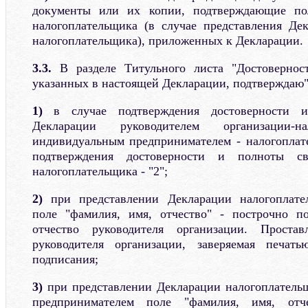
документы или их копии, подтверждающие пол
налогоплательщика (в случае представления Де
налогоплательщика), приложенных к Декларации.
3.3.
В разделе Титульного листа "Достовернос
указанных в настоящей Декларации, подтверждаю"
1)
в случае подтверждения достоверности 
Декларации руководителем организации-н
индивидуальным предпринимателем - налогоплате
подтверждения достоверности и полноты св
налогоплательщика - "2";
2)
при представлении Декларации налогоплате
поле "фамилия, имя, отчество" - построчно п
отчество руководителя организации. Простав
руководителя организации, заверяемая печат
подписания;
3)
при представлении Декларации налогоплатель
предпринимателем поле "фамилия, имя, отче