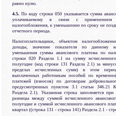
равно нулю.
4.5.
По коду строки 050 указывается сумма авансо
уплачиваемому в связи с применением 
налогообложения, к уменьшению по сроку не позд
отчетного периода.
Налогоплательщики, объектом налогообложен
доходы, значение показателя по данному к
уменьшения суммы авансового платежа по нало
строки 020 Раздела 1.1 на сумму исчисленного
полугодие (код строки 131 Раздела 2.1) за мину
пределах исчисленных сумм) в этом период
выплаченных работникам пособий по временно
платежей (взносов) по договорам добровольног
предусмотренных пунктом 3.1 статьи 346.21 К
Раздела 2.1). Указанная строка заполняется при
разницы между суммой исчисленного авансовог
полугодие и суммой исчисленного авансового пла
квартал ((строка 131 - строка 141) Раздела 2.1 - стр