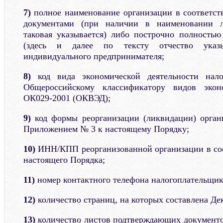
7)
полное наименование организации в соответст
документами (при наличии в наименовании л
таковая указывается) либо построчно полностью
(здесь и далее по тексту отчество указ
индивидуального предпринимателя;
8)
код вида экономической деятельности нало
Общероссийскому классификатору видов эконо
ОК029-2001 (ОКВЭД);
9)
код формы реорганизации (ликвидации) орган
Приложением № 3 к настоящему Порядку;
10)
ИНН/КПП реорганизованной организации в соо
настоящего Порядка;
11)
номер контактного телефона налогоплательщик
12)
количество страниц, на которых составлена Де
13)
количество листов подтверждающих документо