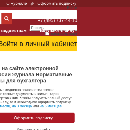
О журнале
Оформить подписку
Войти
Поддержка:
+7 (495) 737-44-10
 ведомствам
Вступают в силу
Запомнить меня
е суды
Забыли свой пароль?
Войти
Регистрация
Суд
 на сайте электронной
рсии журнала Нормативные
екция в г. Москве
ты для бухгалтера
онный Суд
ь ежедневно появляются свежие
ативные документы и комментарии
ертов к ним. Чтобы получить полный доступ
рналу, вам необходимо оформить подписку
 месяц
,
на 3 месяца
или
на 6 месяцев
.
Оформить подписку
 фонд
Увеличить шрифт