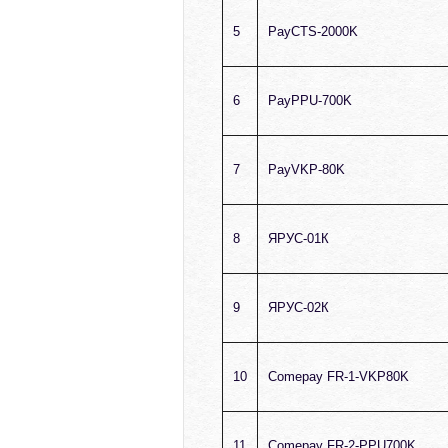
5
PayCTS-2000K
6
PayPPU-700K
7
PayVKP-80K
8
ЯРУС-01К
9
ЯРУС-02К
10
Comepay FR-1-VKP80K
11
Comepay FR-2-PPU700K