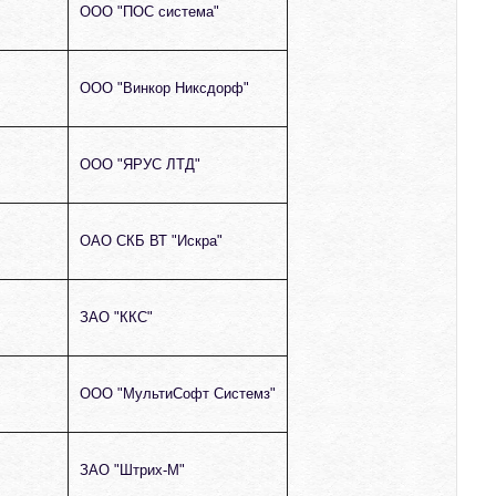
ООО "ПОС система"
ООО "Винкор Никсдорф"
ООО "ЯРУС ЛТД"
ОАО СКБ ВТ "Искра"
ЗАО "ККС"
ООО "МультиСофт Системз"
ЗАО "Штрих-М"