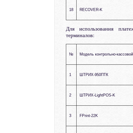
18
RECOVER-K
Для использования плат
терминалов:
№
Модель контрольно-кассовой
1
ШТРИХ-950ПТК
2
ШТРИХ-LightPOS-K
3
FPrint-22K