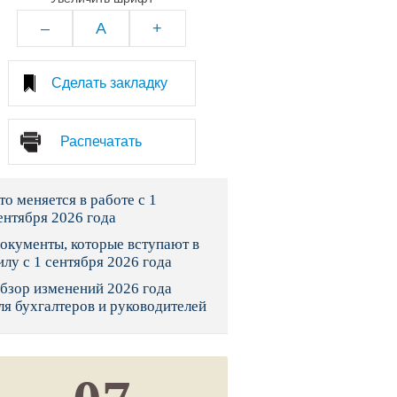
тво
–
A
+
законы и указы
Сделать закладку
 фонд России
Распечатать
юрисдикции
то меняется в работе с 1
я налоговая служба
ентября 2026 года
льного страхования
окументы, которые вступают в
илу с 1 сентября 2026 года
ведомства
бзор изменений 2026 года
ля бухгалтеров и руководителей