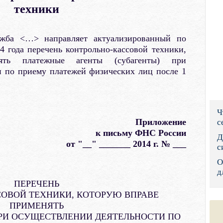
техники
Правительс
Президент: 
ужба <…> направляет актуализированный по
4 года перечень контрольно-кассовой техники,
Роструд
ять платежные агенты (субагенты) при
и по приему платежей физических лиц после 1
Социальный
Суд общей 
Ч
Федеральна
Приложение
с
к письму ФНС России
Фонд социа
Д
от "__" _______ 2014 г. № ___
с
Остальные 
О
д
ПЕРЕЧЕНЬ
ОВОЙ ТЕХНИКИ, КОТОРУЮ ВПРАВЕ
ПРИМЕНЯТЬ
РИ ОСУЩЕСТВЛЕНИИ ДЕЯТЕЛЬНОСТИ ПО