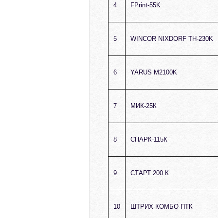
4
FPrint-55K
5
WINCOR NIXDORF TH-230K
6
YARUS M2100K
7
МИК-25К
8
СПАРК-115К
9
СТАРТ 200 К
10
ШТРИХ-КОМБО-ПТК