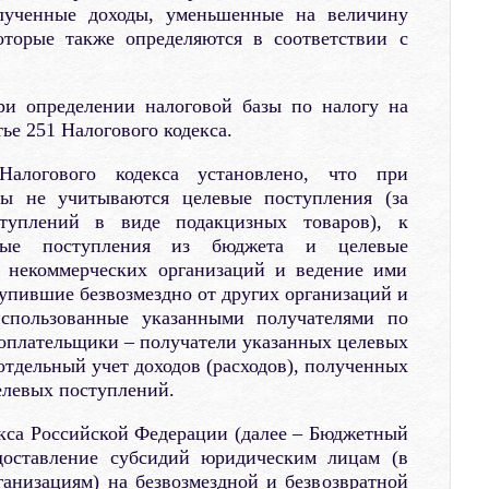
лученные доходы, уменьшенные на величину
оторые также определяются в соответствии с
ри определении налоговой базы по налогу на
ье 251 Налогового кодекса.
алогового кодекса установлено, что при
зы не учитываются целевые поступления (за
туплений в виде подакцизных товаров), к
евые поступления из бюджета и целевые
е некоммерческих организаций и ведение ими
тупившие безвозмездно от других организаций и
спользованные указанными получателями по
оплательщики – получатели указанных целевых
отдельный учет доходов (расходов), полученных
елевых поступлений.
кса Российской Федерации (далее – Бюджетный
едоставление субсидий юридическим лицам (в
анизациям) на безвозмездной и безвозвратной