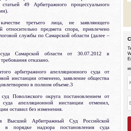
 статьей 49 Арбитражного процессуального
ии).
честве третьего лица, не заявляющего
ий относительно предмета спора, привлечено
оговой службы по Самарской области (далее –
С
Т
суда Самарской области от 30.07.2012 в
W
E
 требования отказано.
и
того арбитражного апелляционного суда от
рвой инстанции отменено, заявление общества
овлетворено в полном объеме.3
суд Поволжского округа постановлением от
е суда апелляционной инстанции отменил,
ции оставил без изменения.
 в Высший Арбитражный Суд Российской
е в порядке надзора постановления суда