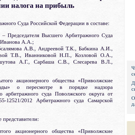
ии налога на прибыль
Правительс
Президент: 
жного Суда Российской Федерации в составе:
Роструд
о – Председателя Высшего Арбитражного Суда
Иванова А.А.;
Социальный
салямова А.В., Андреевой Т.К., Бабкина А.И.,
овой Т.В., Иванниковой Н.П., Козловой О.А.,
Суд общей 
утова А.Г., Сарбаша С.В., Слесарева В.Л.,
Ч
Федеральна
с
рытого акционерного общества «Приволжские
Фонд социа
Д
оводы» о пересмотре в порядке надзора
с
го арбитражного суда Поволжского округа от
Остальные 
О
5-12521/2012 Арбитражного суда Самарской
д
е представители:
ытого акционерного общества «Приволжские