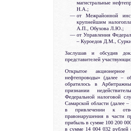
магистральные нефтепр
Н.А.;
от Межрайонной инс
крупнейшим налогопл
А.П., Обухова Л.Ю.;
от Управления Федера
– Куроедов Д.М., Сурк
Заслушав и обсудив док
представителей участвующих
Открытое акционерное 
нефтепроводы» (далее – о
обратилось в Арбитражны
признании недействите
Федеральной налоговой сл
Самарской области (далее – 
в привлечении к ответ
правонарушения в части п
прибыль в сумме 100 200 00
в сумме 14 004 032 рублей 