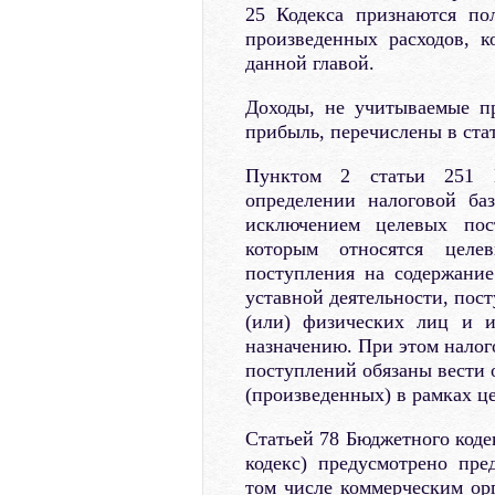
25 Кодекса признаются по
произведенных расходов, к
данной главой.
Доходы, не учитываемые п
прибыль, перечислены в стат
Пунктом 2 статьи 251 Н
определении налоговой ба
исключением целевых пос
которым относятся цел
поступления на содержани
уставной деятельности, пос
(или) физических лиц и и
назначению. При этом налог
поступлений обязаны вести 
(произведенных) в рамках ц
Статьей 78 Бюджетного коде
кодекс) предусмотрено пр
том числе коммерческим орг