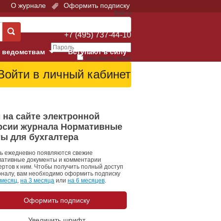
О журнале
Оформить подписку
Войти
Поддержка:
+7 (495) 737-44-10
 ведомствам
Вступают в силу
Запомнить меня
е суды
Забыли свой пароль?
Войти
Регистрация
Суд
 на сайте электронной
рсии журнала Нормативные
екция в г. Москве
ты для бухгалтера
онный Суд
ь ежедневно появляются свежие
ативные документы и комментарии
ертов к ним. Чтобы получить полный доступ
рналу, вам необходимо оформить подписку
 месяц
,
на 3 месяца
или
на 6 месяцев
.
Оформить подписку
 фонд
Увеличить шрифт