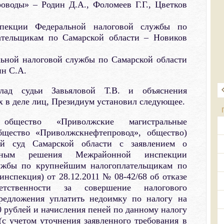
оводы» – Родин Д.А., Фоломеев Г.Г., Цветков
пекции Федеральной налоговой службы по
ательщикам по Самарской области – Новиков
льной налоговой службы по Самарской области
ин С.А.
лад судьи Завьяловой Т.В. и объяснения
 в деле лиц, Президиум установил следующее.
общество «Приволжские магистральные
бщество «Приволжскнефтепровод», общество)
й суд Самарской области с заявлением о
льным решения Межрайонной инспекции
ужбы по крупнейшим налогоплательщикам по
инспекция) от 28.12.2011 № 08-42/68 об отказе
ственности за совершение налогового
редложения уплатить недоимку по налогу на
0 рублей и начисления пеней по данному налогу
(с учетом уточнения заявленного требования в