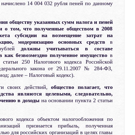
 начислено 14 004 032 рубля пеней по данному
ния обществу указанных сумм налога и пеней
и о том, что полученные обществом в 2008
жета субсидии на возмещение затрат на
укцию, модернизацию основных средств
в
 рублей
должны учитываться в составе
в как безвозмездно полученное имущество
в
 статьи 250 Налогового кодекса Российской
дерального закона от 29.11.2007 № 284-ФЗ,
од; далее – Налоговый кодекс).
ти своих действий,
общество полагает, что
дства являются целевыми, следовательно,
ючению в доходы
на основании пункта 2 статьи
гового кодекса объектом налогообложения по
низаций признается прибыль, полученная
ью для российских организаций в целях главы