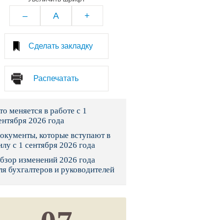
тво
–
A
+
законы и указы
Сделать закладку
 фонд России
Распечатать
юрисдикции
то меняется в работе с 1
я налоговая служба
ентября 2026 года
льного страхования
окументы, которые вступают в
илу с 1 сентября 2026 года
ведомства
бзор изменений 2026 года
ля бухгалтеров и руководителей