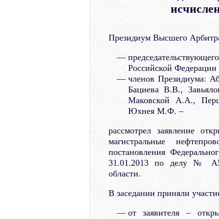
исчислен
Президиум Высшего Арбитра
председательствующег
Российской Федерации 
членов Президиума: Аб
Бациева В.В., Завьял
Маковской А.А., Перш
Юхнея М.Ф. –
рассмотрел заявление отк
магистральные нефтепр
постановления Федерально
31.01.2013 по делу № А5
области.
В заседании приняли участи
от заявителя – откр