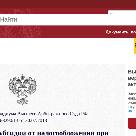
Документы по
Арбитражны
Банк России
Верховный 
Вы
ве
Гострудинсп
ак
Конституци
Здес
норм
эксп
Минтруд
к жу
на 1
зидиума Высшего Арбитражного Суда РФ
Минфин
3290/13 от 30.07.2013
Пенсионный
убсидии от налогообложения при