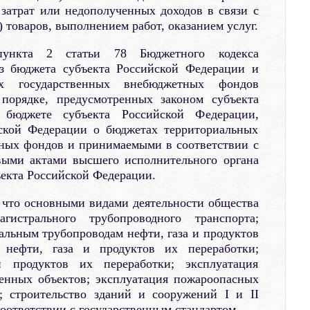
затрат или недополученных доходов в связи с
 товаров, выполнением работ, оказанием услуг.
пункта 2 статьи 78 Бюджетного кодекса
из бюджета субъекта Российской Федерации и
ых государственных внебюджетных фондов
 порядке, предусмотренных законом субъекта
бюджете субъекта Российской Федерации,
йской Федерации о бюджетах территориальных
ных фондов и принимаемыми в соответствии с
ыми актами высшего исполнительного органа
ъекта Российской Федерации.
, что основными видами деятельности общества
гистрального трубопроводного транспорта;
альным трубопроводам нефти, газа и продуктов
 нефти, газа и продуктов их переработки;
и продуктов их переработки; эксплуатация
енных объектов; эксплуатация пожароопасных
; строительство зданий и сооружений I и II
соответствии с государственным стандартом.