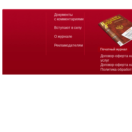
Документы
с комментариями
Вступают в силу
О журнале
Рекламодателям
Печатный журнал
Договор-оферта н
услуг
Договор-оферта н
Политика обработ