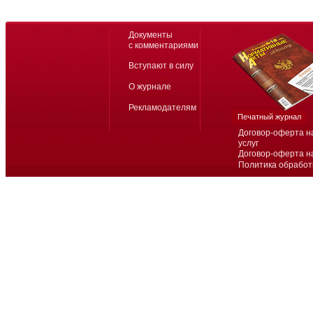
Документы
с комментариями
Вступают в силу
О журнале
Рекламодателям
Печатный журнал
Договор-оферта н
услуг
Договор-оферта н
Политика обработ