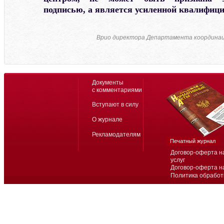
подписью, а является усиленной квалифиц
Врио директора Департамента координац
Документы
с комментариями
Вступают в силу
О журнале
Рекламодателям
Печатный журнал
Договор-оферта н
услуг
Договор-оферта н
Политика обработ