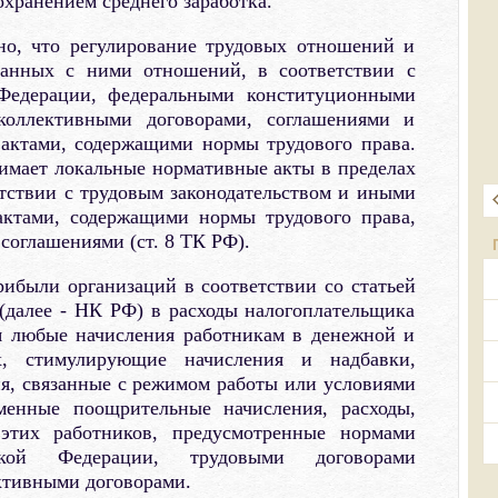
охранением среднего заработка.
но, что регулирование трудовых отношений и
занных с ними отношений, в соответствии с
Федерации, федеральными конституционными
 коллективными договорами, соглашениями и
актами, содержащими нормы трудового права.
имает локальные нормативные акты в пределах
тствии с трудовым законодательством и иными
ктами, содержащими нормы трудового права,
соглашениями (ст. 8 ТК РФ).
ибыли организаций в соответствии со статьей
(далее - НК РФ) в расходы налогоплательщика
я любые начисления работникам в денежной и
х, стимулирующие начисления и надбавки,
я, связанные с режимом работы или условиями
менные поощрительные начисления, расходы,
этих работников, предусмотренные нормами
йской Федерации, трудовыми договорами
ективными договорами.