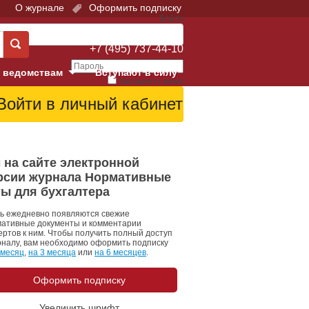
О журнале
Оформить подписку
Войти
Поддержка:
+7 (495) 737-44-10
 ведомствам
Вступают в силу
Запомнить меня
е суды
Забыли свой пароль?
Войти
Регистрация
Суд
 на сайте электронной
рсии журнала Нормативные
екция в г. Москве
ты для бухгалтера
онный Суд
ь ежедневно появляются свежие
ативные документы и комментарии
ертов к ним. Чтобы получить полный доступ
рналу, вам необходимо оформить подписку
 месяц
,
на 3 месяца
или
на 6 месяцев
.
Оформить подписку
 фонд
Увеличить шрифт