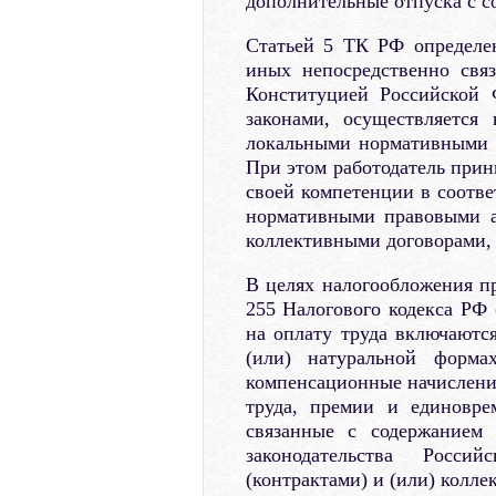
дополнительные отпуска с с
Статьей 5 ТК РФ определе
иных непосредственно свя
Конституцией Российской 
законами, осуществляется
локальными нормативными 
При этом работодатель прин
своей компетенции в соотве
нормативными правовыми а
коллективными договорами, 
В целях налогообложения пр
255 Налогового кодекса РФ 
на оплату труда включаютс
(или) натуральной форма
компенсационные начислени
труда, премии и единовре
связанные с содержанием 
законодательства Росси
(контрактами) и (или) колл