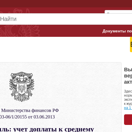
Документы по
Арбитражны
Банк России
Верховный 
Вы
ве
Гострудинсп
ак
Конституци
Здес
норм
эксп
Минтруд
к жу
на 1
 Министерства финансов РФ
Минфин
3-06/1/20155 от 03.06.2013
Пенсионный
ль: учет доплаты к среднему