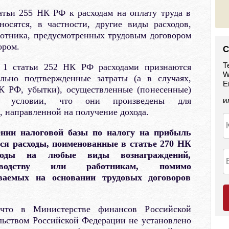
атьи 255 НК РФ к расходам на оплату труда в
осятся, в частности, другие виды расходов,
ботника, предусмотренных трудовым договором
ором.
С
Т
 1 статьи 252 НК РФ расходами признаются
W
льно подтвержденные затраты (а в случаях,
E
К РФ, убытки), осуществленные (понесенные)
ри условии, что они произведены для
и
, направленной на получение дохода.
ении налоговой базы по налогу на прибыль
ся расходы, поименованные в статье 270 НК
оды на любые виды вознаграждений,
ководству или работникам, помимо
ваемых на основании трудовых договоров
что в Министерстве финансов Российской
льством Российской Федерации не установлено