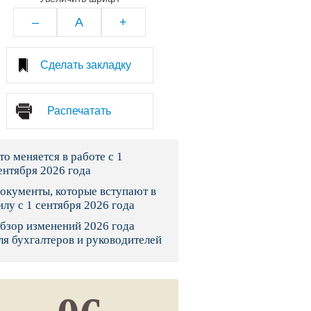
тво
–
A
+
законы и указы
Сделать закладку
 фонд России
Распечатать
юрисдикции
то меняется в работе с 1
я налоговая служба
ентября 2026 года
льного страхования
окументы, которые вступают в
илу с 1 сентября 2026 года
ведомства
бзор изменений 2026 года
ля бухгалтеров и руководителей