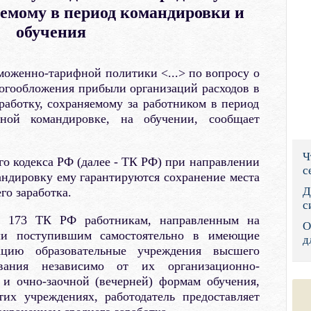
яемому в период командировки и
Правительс
обучения
Президент: 
моженно-тарифной политики <...> по вопросу о
Роструд
логообложения прибыли организаций расходов в
работку, сохраняемому за работником в период
Социальный
ной командировке, на обучении, сообщает
Суд общей 
Ч
Федеральна
го кодекса РФ (далее - ТК РФ) при направлении
с
ндировку ему гарантируются сохранение места
Фонд социа
Д
го заработка.
с
Остальные 
ей 173 ТК РФ работникам, направленным на
О
или поступившим самостоятельно в имеющие
д
тацию образовательные учреждения высшего
ования независимо от их организационно-
и очно-заочной (вечерней) формам обучения,
их учреждениях, работодатель предоставляет