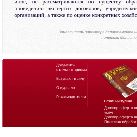
иное, не рассматриваются по существу обр
проведению экспертиз договоров, учредитель
организаций, а также по оценке конкретных хозяй
Заместитель директора департамента н
политики Министер
Документы
с комментариями
Вступают в силу
О журнале
Рекламодателям
Печатный журнал
Договор-оферта н
услуг
Договор-оферта н
Политика обработ