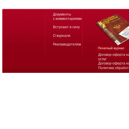
Документы
с комментариями
Вступают в силу
О журнале
Рекламодателям
Печатный журнал
Договор-оферта н
услуг
Договор-оферта н
Политика обработ