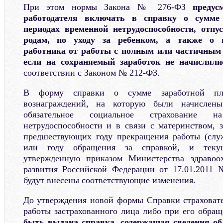
При этом нормы Закона № 276-ФЗ
предус
работодателя включать в справку о сумме 
периодах временной нетрудоспособности, отпу
родам, по уходу за ребенком, а также о п
работника от работы с полным или частичным 
если на сохраняемый заработок не начислял
соответствии с Законом № 212-ФЗ.
В форму справки о сумме заработной п
вознаграждений, на которую были начислен
обязательное социальное страхование 
нетрудоспособности и в связи с материнством, з
предшествующих году прекращения работы (служ
или году обращения за справкой, и теку
утвержденную приказом Министерства здравоо
развития Российской Федерации от 17.01.2011 
будут внесены соответствующие изменения.
До утверждения новой формы Справки страховат
работы застрахованного лица либо при его обра
быть выдана справка, содержащая сведения о