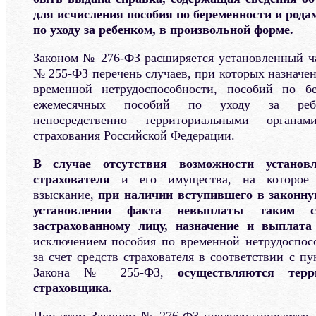
для исчисления пособия по беременности и рода
по уходу за ребенком, в произвольной форме.
Законом № 276-ФЗ расширяется установленный ча
№ 255-ФЗ перечень случаев, при которых назначе
временной нетрудоспособности, пособий по б
ежемесячных пособий по уходу за ребе
непосредственно территориальными органа
страхования Российской Федерации.
В случае отсутствия возможности установл
страхователя
и его имущества, на которое
взыскание,
при наличии вступившего в законну
установлении факта невыплаты таким ст
застрахованному лицу, назначение и выплата
исключением пособия по временной нетрудоспос
за счет средств страхователя в соответствии с пу
Закона № 255-ФЗ,
осуществляются тер
страховщика.
При этом Законом № 276-ФЗ предусматривается,