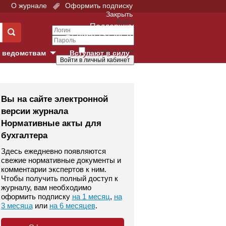
О журнале
Оформить подписку
Закрыть
Войти
Поддержка:
+7 (495) 737-44-10
Запомнить меня
 ведомствам
Вступают в силу
Забыли свой пароль?
е суды
Войти
Регистрация
Вы на сайте электронной
версии журнала
Суд
Нормативные акты для
бухгалтера
екция в г. Москве
Здесь ежедневно появляются
онный Суд
свежие нормативные документы и
комментарии экспертов к ним.
Чтобы получить полный доступ к
журналу, вам необходимо
оформить подписку
на 1 месяц
,
на
3 месяца
или
на 6 месяцев
.
 фонд