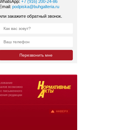
WhatsApp:
+7 (916) 200-24-86
Email:
podpiska@buhgalteria.ru
или закажите обратный звонок.
зование
алов возможно
 с письменного
ения редакции
НАВЕРХ