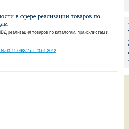
Правительс
ости в сфере реализации товаров по
Президент: 
цам
Роструд
ВД реализация товаров по каталогам, прайс-листам и
Социальный
03-11-06/3/2 от 23.01.2012
Суд общей 
Федеральна
Фонд социа
Остальные 