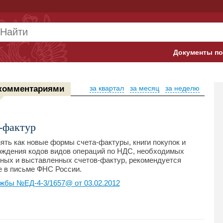
Документы по
Арбитражны
комментариями
за квартал
за месяц
за неделю
Банк России
Верховный 
-фактур
Гострудинсп
ять как новые формы счета-фактуры, книги покупок и
верждения кодов видов операций по НДС, необходимых
Конституци
нных и выставленных счетов-фактур, рекомендуется
е в письме ФНС России.
Минтруд
жбы №ЕД-4-3/1657@ от 03.02.2012
Минфин
Пенсионный