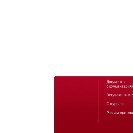
Документы
с комментария
Вступают в сил
О журнале
Рекламодател