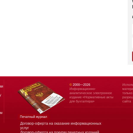
©
2000—
2026
Исполь
ми
Информационно-
матери
аналитическое электронное
только
у
издание «Нормативные акты
разреш
для бухгалтера»
сайта
ям
Печатный журнал
Договор-оферта на оказание информационных
услуг
Договор-оферта на покупку печатных изданий